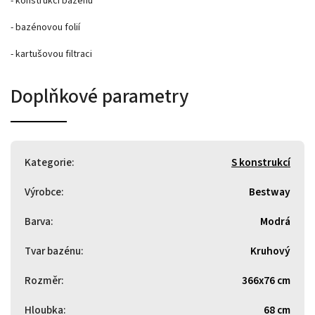
- konstrukci bazénu
- bazénovou folií
- kartušovou filtraci
Doplňkové parametry
Kategorie
:
S konstrukcí
Výrobce
:
Bestway
Barva
:
Modrá
Tvar bazénu
:
Kruhový
Rozměr
:
366x76 cm
Hloubka
:
68 cm