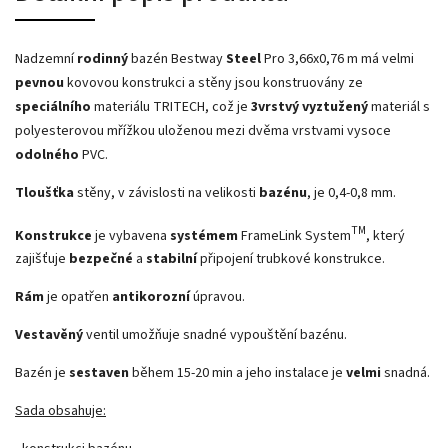
Nadzemní
rodinný
bazén Bestway
Steel
Pro 3,66x0,76 m má velmi
pevnou
kovovou konstrukci a stěny jsou konstruovány ze
speciálního
materiálu TRITECH, což je
3vrstvý vyztužený
materiál s
polyesterovou mřížkou uloženou mezi dvěma vrstvami vysoce
odolného
PVC.
Tloušťka
stěny, v závislosti na velikosti
bazénu
, je 0,4-0,8 mm.
TM
Konstrukce
je vybavena
systémem
FrameLink System
, který
zajišťuje
bezpečné
a
stabilní
připojení trubkové konstrukce.
Rám
je opatřen
antikorozní
úpravou.
Vestavěný
ventil umožňuje snadné vypouštění bazénu.
Bazén je
sestaven
během 15-20 min a jeho instalace je
velmi
snadná.
Sada obsahuje: