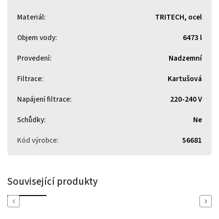
Materiál
:
TRITECH, ocel
Objem vody
:
6473 l
Provedení
:
Nadzemní
Filtrace
:
Kartušová
Napájení filtrace
:
220-240 V
Schůdky
:
Ne
Kód výrobce
:
56681
Související produkty
Previous
Next