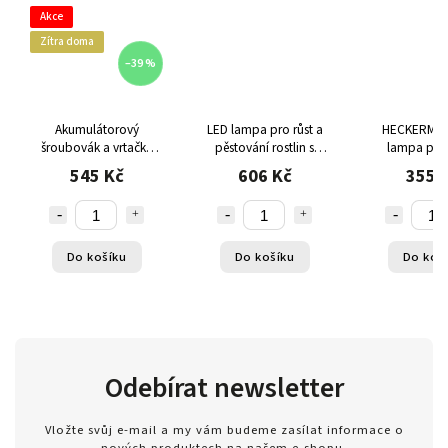
Akce
Zítra doma
–39 %
Akumulátorový
LED lampa pro růst a
HECKERMAN
šroubovák a vrtačka
pěstování rostlin s
lampa pro 
21V žlutá - 2× baterie
časovačem 4 ks
pěstování ro
545 Kč
606 Kč
355 
2,0Ah, 35 Nm, LED
časovačem
světlo, vodováha,
kompletní sada s
příslušenstvím
Do košíku
Do košíku
Do koš
Odebírat newsletter
Vložte svůj e-mail a my vám budeme zasílat informace o
nových produktech na našem e-shopu.