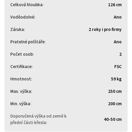
Celková hloubka
:
126 cm
Voděodolné
:
Ano
Záruka
:
2 roky i pro firmy
Pratelné polštáře
:
Ano
Počet osob
:
2
Certifikace
:
FSC
Hmotnost
:
59 kg
Max. výška
:
250 cm
Min. výška
:
200 cm
Doporučená výška od země k
40-50 cm
přední části křesla
: