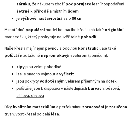
záruku
, že nákupem zboží
podporujete
lesní hospodaření
šetrné
k
přírodě
a místním
lidem
je
výškově nastavitelná
až o
80 cm
Mimořádně
populární
model houpacího křesla má také
originální
tvar sedáku, který poskytuje neuvěřitelné
pohodlí
Naše křesla mají nejen pevnou a odolnou
konstrukci
, ale také
polštáře
potažené
nepromokavým
velurem (semišem).
zipy
jsou velmi pohodlné
lze je snadno vyjmout a
vyčistit
jsou pokryty
vodotěsným
velurem příjemným na dotek
polštáře jsou k dispozici v následujících
barvách
:
béžová,
cihlová, olivová
Díky
kvalitním materiálům
a perfektnímu
zpracování
je
zaručena
trvanlivost křesel po celá
léta
.