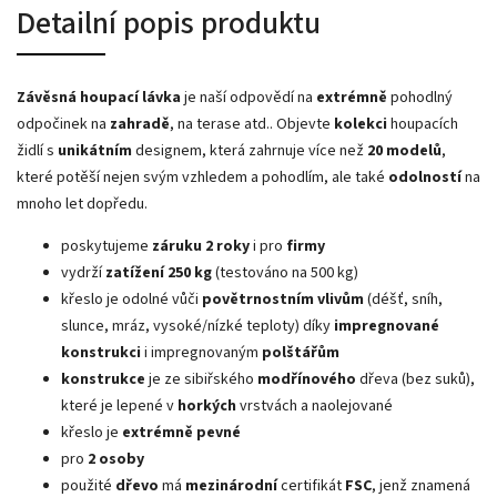
Detailní popis produktu
Závěsná houpací lávka
je naší odpovědí na
extrémně
pohodlný
odpočinek na
zahradě
, na terase atd.. Objevte
kolekci
houpacích
židlí s
unikátním
designem, která zahrnuje více než
20 modelů
,
které potěší nejen svým vzhledem a pohodlím, ale také
odolností
na
mnoho let dopředu.
poskytujeme
záruku
2 roky
i pro
firmy
vydrží
zatížení 250 kg
(testováno na 500 kg)
křeslo je odolné vůči
povětrnostním vlivům
(déšť, sníh,
slunce, mráz, vysoké/nízké teploty) díky
impregnované
konstrukci
i impregnovaným
polštářům
konstrukce
je ze sibiřského
modřínového
dřeva (bez suků),
které je lepené v
horkých
vrstvách a naolejované
křeslo je
extrémně pevné
pro
2 osoby
použité
dřevo
má
mezinárodní
certifikát
FSC
, jenž znamená