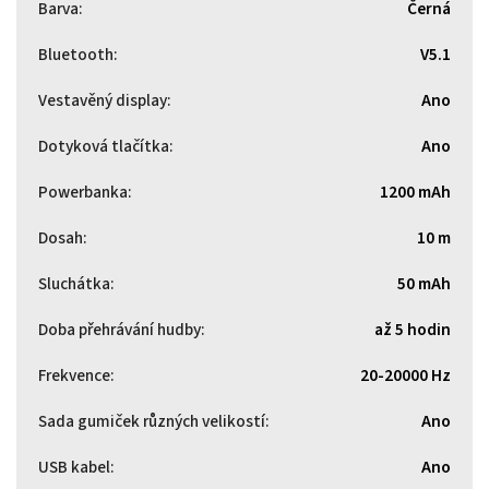
Barva
:
Černá
Bluetooth
:
V5.1
Vestavěný display
:
Ano
Dotyková tlačítka
:
Ano
Powerbanka
:
1200 mAh
Dosah
:
10 m
Sluchátka
:
50 mAh
Doba přehrávání hudby
:
až 5 hodin
Frekvence
:
20-20000 Hz
Sada gumiček různých velikostí
:
Ano
USB kabel
:
Ano