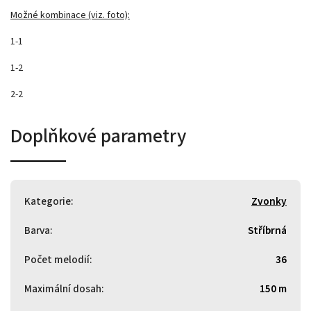
Možné kombinace (viz. foto):
1-1
1-2
2-2
Doplňkové parametry
Kategorie
:
Zvonky
Barva
:
Stříbrná
Počet melodií
:
36
Maximální dosah
:
150 m