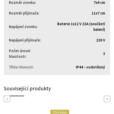
Rozměr zvonku
:
7x4 cm
Rozměr přijímače
:
11x7 cm
Baterie 1x12 V 23A (součástí
Napájení zvonku
:
balení)
Napájení přijímače
:
230 V
Počet úrovní
3
hlasitosti
:
Třída těsnosti
:
IP44 - vodotěsný
Související produkty
Previous
Next
Zítra doma