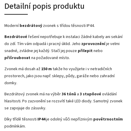
Detailní popis produktu
Moderní
bezdrátový
zvonek s třídou těsnosti IP44.
Bezdrátové
řešení nepotřebuje k instalaci žádné kabely ani sekání
do zdí. Tím vám odpadá i pracný úklid. Jeho
zprovoznění
je velmi
snadné, zvládne jej každý. Stačí jej pouze
přilepit
nebo
přišroubovat
na požadované místo.
Zvonek má dosah až
150 m
takže ho využijete i v netradičních
prostorech, jako jsou např. sklepy, půdy, garáže nebo zahradní
domky.
Bezdrátový zvonek má na výběr
36 tónů
a
3 stupňové
ovládání
hlasitosti. Po zazvonění se rozsvítí také LED diody. Samotný zvonek
se zapojuje do zásuvky.
Díky třídě těsnosti
IP44
je odolný vůči nepříznivým
povětrnostním
podmínkám.