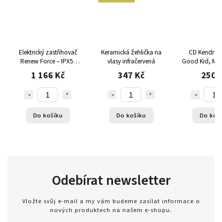
Elektrický zastřihovač
Keramická žehlička na
CD Kendrick Lamar
Renew Force – IPX5,
vlasy infračervená
Good Kid, M.A.
LCD displej, vestavěná
CD / Al
1 166 Kč
347 Kč
250 
svítilna, 4 nástavce, USB
nabíjení
Do košíku
Do košíku
Do koš
Odebírat newsletter
Vložte svůj e-mail a my vám budeme zasílat informace o
nových produktech na našem e-shopu.