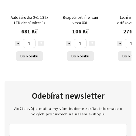
Autožárovka 2v1 132x
Bezpečnostní reflexní
Letní smě
LED denní svícení s
vesta XXL
ostřikovač
funkcí blinkru
681 Kč
106 Kč
276 
Do košíku
Do košíku
Do koš
Odebírat newsletter
Vložte svůj e-mail a my vám budeme zasílat informace o
nových produktech na našem e-shopu.