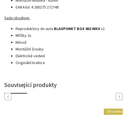
Montážní hloubka - 42mm
EAN kód: 4 260275 272748
Sada obsahuje:
Reproduktory do auta
BLAUPUNKT BGX 402 MKII
x2
Mřížky 2x
Návod
Montážní šrouby
Elektrické vedení
Originální krabice
Související produkty
Previous
Next
Zítra doma