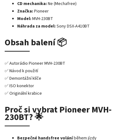
CD mechanika:
Ne (Mechafree)
Značka:
Pioneer
Model:
MVH-230BT
Náhrada za model:
Sony DSX-A410BT
Obsah balení 📦
✅ Autorádio Pioneer MVH-230BT
✅ Návod k použití
✅ Demontážní klíče
✅ ISO konektor
✅ Originální krabice
Proč si vybrat Pioneer MVH-
230BT? 🌟
Bezpečné handsfree volání
během jízdy