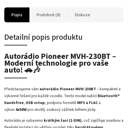
Popis
Podobné (8)
Diskuze
Detailní popis produktu
Autorádio Pioneer MVH-230BT –
Moderní technologie pro vaše
auto! 🚗🎶
Představujeme vám
autorádio Pioneer MVH-230BT
– kompaktní a
výkonné řešení pro každé vozidlo. Tento model nabízí
Bluetooth®
handsfree
,
USB vstup
, podporu formátů
MP3 a FLAC
a
výkon
4x50W
pro skvělý zvukový zážitek během jízdy.
Autorádio je vybaveno
krátkým šasi (1-DIN)
, což zajišťuje snadnou a
flexibilní instalaci do většiny vozidel. Díky
bezdrátovému