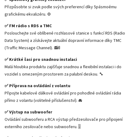
Přizpůsobte si zvuk podle svých preferencí díky 5pásmoému
grafickému ekvalizéru. ⚙️
✅ FM rádio s RDS a TMC
Poslouchejte své oblíbené rozhlasové stanice s funkcí RDS (Radio
Data System) a získávejte aktuální dopravní informace díky TMC
(Traffic Message Channel). 📻🚦
✅ Krátké šasi pro snadnou instalaci
Malá hloubka produktu zajišťuje snadnou a flexibilní instalaci i do
vozidel s omezeným prostorem za palubní deskou. 🔧
✅ Příprava na ovládání z volantu
Připojte kabelové dálkové ovládání pro pohodlné ovládání rádia
přímo z volantu (volitelné příslušenství). 🚘
✅ Výstup na subwoofer
Ovládání subwooferu a RCA výstup předzesilovače pro připojení
externího zesilovače nebo subwooferu. 🎚️