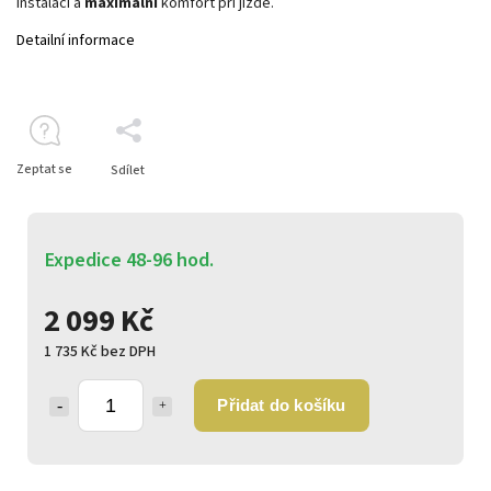
instalaci a
maximální
komfort při jízdě.
Detailní informace
Zeptat se
Sdílet
Expedice 48-96 hod.
2 099 Kč
1 735 Kč bez DPH
Přidat do košíku