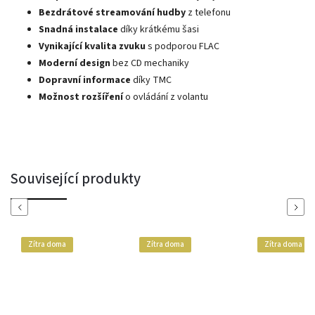
Bezdrátové streamování hudby
z telefonu
Snadná instalace
díky krátkému šasi
Vynikající kvalita zvuku
s podporou FLAC
Moderní design
bez CD mechaniky
Dopravní informace
díky TMC
Možnost rozšíření
o ovládání z volantu
Související produkty
Previous
Next
Zítra doma
Zítra doma
Zítra doma