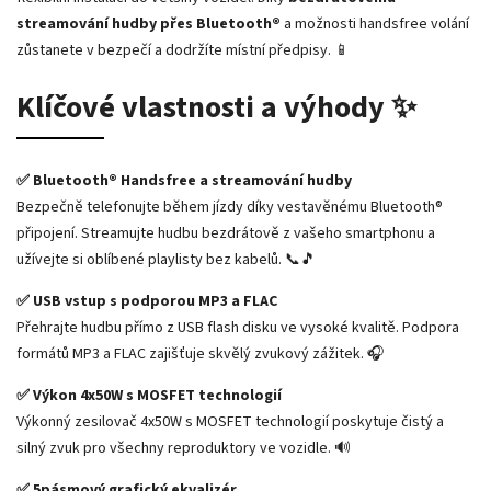
streamování hudby přes Bluetooth®
a možnosti handsfree volání
zůstanete v bezpečí a dodržíte místní předpisy. 📱
Klíčové vlastnosti a výhody ✨
✅ Bluetooth® Handsfree a streamování hudby
Bezpečně telefonujte během jízdy díky vestavěnému Bluetooth®
připojení. Streamujte hudbu bezdrátově z vašeho smartphonu a
užívejte si oblíbené playlisty bez kabelů. 📞🎵
✅ USB vstup s podporou MP3 a FLAC
Přehrajte hudbu přímo z USB flash disku ve vysoké kvalitě. Podpora
formátů MP3 a FLAC zajišťuje skvělý zvukový zážitek. 🎧
✅ Výkon 4x50W s MOSFET technologií
Výkonný zesilovač 4x50W s MOSFET technologií poskytuje čistý a
silný zvuk pro všechny reproduktory ve vozidle. 🔊
✅ 5pásmový grafický ekvalizér