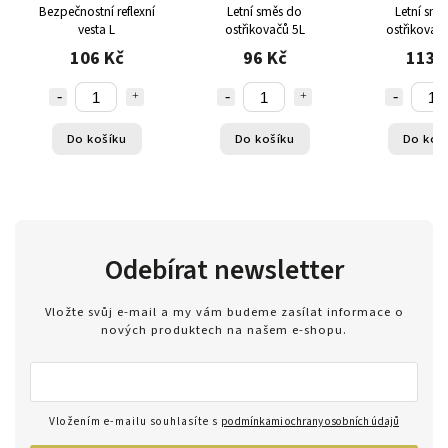
Bezpečnostní reflexní
Letní směs do
Letní smě
vesta L
ostřikovačů 5L
ostřikovač
106 Kč
96 Kč
113 
Do košíku
Do košíku
Do koš
Odebírat newsletter
Vložte svůj e-mail a my vám budeme zasílat informace o
nových produktech na našem e-shopu.
Vložením e-mailu souhlasíte s
podmínkami ochrany osobních údajů