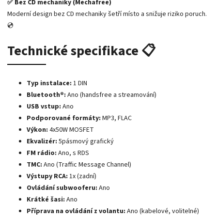
✅ Bez CD mechaniky (Mechafree)
Moderní design bez CD mechaniky šetří místo a snižuje riziko poruch.
💿
Technické specifikace 📋
Typ instalace:
1 DIN
Bluetooth®:
Ano (handsfree a streamování)
USB vstup:
Ano
Podporované formáty:
MP3, FLAC
Výkon:
4x50W MOSFET
Ekvalizér:
5pásmový grafický
FM rádio:
Ano, s RDS
TMC:
Ano (Traffic Message Channel)
Výstupy RCA:
1x (zadní)
Ovládání subwooferu:
Ano
Krátké šasi:
Ano
Příprava na ovládání z volantu:
Ano (kabelové, volitelné)