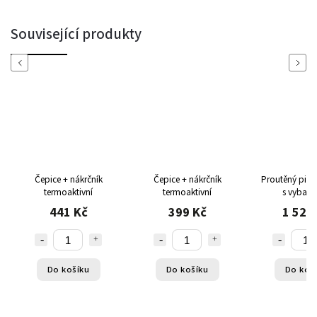
Související produkty
Previous
Next
Čepice + nákrčník
Čepice + nákrčník
Proutěný pikn
termoaktivní
termoaktivní
s vybave
441 Kč
399 Kč
1 520
Do košíku
Do košíku
Do koš