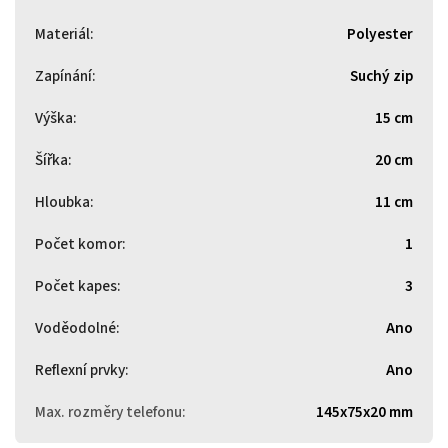
Materiál
:
Polyester
Zapínání
:
Suchý zip
Výška
:
15 cm
Šířka
:
20 cm
Hloubka
:
11 cm
Počet komor
:
1
Počet kapes
:
3
Voděodolné
:
Ano
Reflexní prvky
:
Ano
Max. rozměry telefonu
:
145x75x20 mm