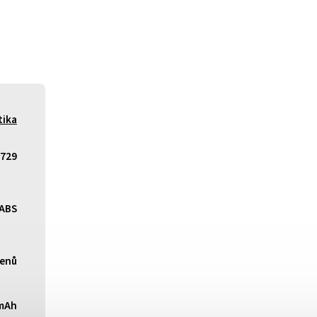
tika
729
ABS
menů
mAh