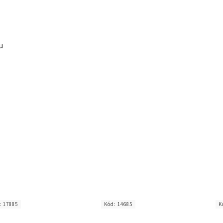
u
:
17885
Kód:
14685
K