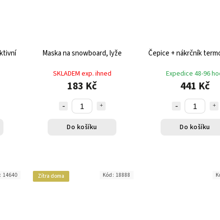
ktivní
Maska na snowboard, lyže
Čepice + nákrčník termo
SKLADEM exp. ihned
Expedice 48-96 ho
183 Kč
441 Kč
Do košíku
Do košíku
:
14640
Kód:
18888
K
Zítra doma