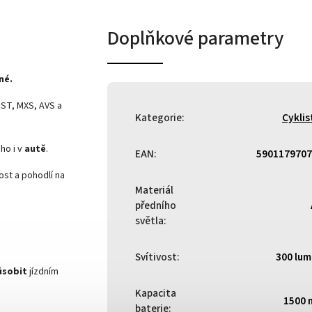
Doplňkové parametry
né.
DST, MXS, AVS a
Kategorie
:
Cyklis
 ho i v
autě
.
EAN
:
5901179707
st a pohodlí na
Materiál
předního
světla
:
Svítivost
:
300 lu
ůsobit
jízdním
Kapacita
1500 
baterie
: