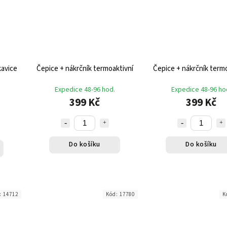
kavice
Čepice + nákrčník termoaktivní
Čepice + nákrčník termo
Expedice 48-96 hod.
Expedice 48-96 ho
399 Kč
399 Kč
Do košíku
Do košíku
:
14712
Kód:
17780
K