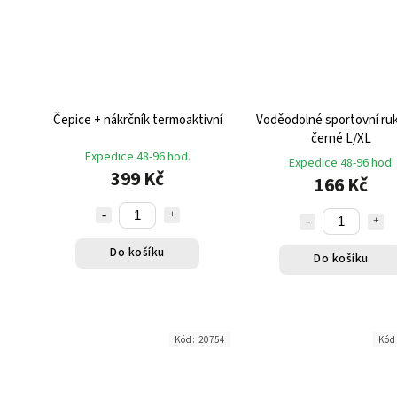
Čepice + nákrčník termoaktivní
Voděodolné sportovní ru
černé L/XL
Expedice 48-96 hod.
Expedice 48-96 hod.
399 Kč
166 Kč
Do košíku
Do košíku
Kód:
20754
Kód