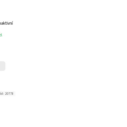
aktivní
d.
ód:
20778