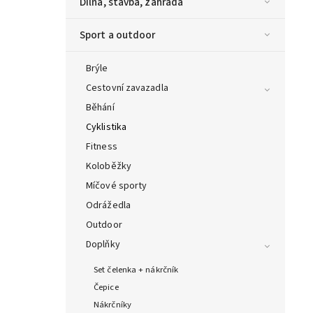
Dílna, stavba, zahrada
Sport a outdoor
Brýle
Cestovní zavazadla
Běhání
Cyklistika
Fitness
Koloběžky
Míčové sporty
Odrážedla
Outdoor
Doplňky
Set čelenka + nákrčník
Čepice
Nákrčníky