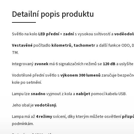
Detailní popis produktu
Světlo na kolo
LED
přední
+
zadní
s vysokou svítivostí a
voděodol
Vestavěné
počítadlo
kilometrů, tachometr
a další funkce ODO, 
TM.
Integrovaný
zvonek
má 6 signalizačních režimů se
120
dB
a uslyšíte
Vodotěsné přední světlo s
výkonem 300 lumenů
zaručuje bezpečno
kole po setmění.
Lampu lze
snadno
vyjmout z kola a
nabíjet
pomocí kabelu USB.
Jeho obal je
vodotěsný.
Lampa má až
4 režimy
svícení, díky kterým můžete osvětlení
přizp
podmínkám.