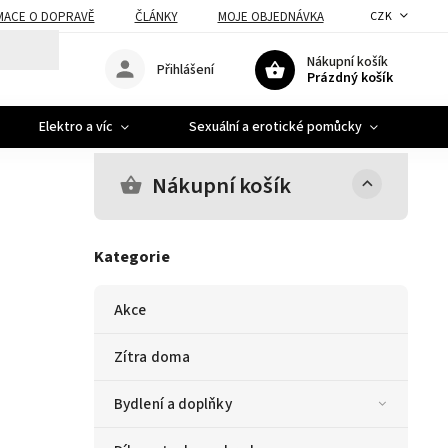
MACE O DOPRAVĚ
ČLÁNKY
MOJE OBJEDNÁVKA
CZK
Nákupní košík
Přihlášení
Prázdný košík
Elektro a víc
Sexuální a erotické pomůcky
A
Nákupní košík
Kategorie
Akce
Zítra doma
Bydlení a doplňky