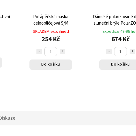
ktivní
Potápěčská maska
Dámské polarizované 
celoobličejová S/M
sluneční brýle PolarZ
400 béžové
SKLADEM exp. ihned
Expedice 48-96 ho
254 Kč
674 Kč
Do košíku
Do košíku
Diskuze