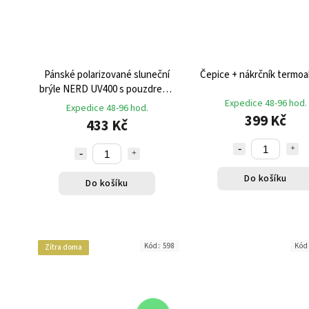
Pánské polarizované sluneční
Čepice + nákrčník termoa
brýle NERD UV400 s pouzdrem -
černé
Expedice 48-96 hod.
Expedice 48-96 hod.
399 Kč
433 Kč
Do košíku
Do košíku
Kód:
598
Kód
Zítra doma