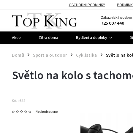
OBCHODNÍ PODMÍNKY
PODMÍNK
Zákaznická podpor
725 007 440
Akce
Zítra doma
Bydlení a doplňky
D
Domů
Sport a outdoor
Cyklistika
Světlo na ko
/
/
/
Světlo na kolo s tachom
Kód:
622
Neohodnoceno