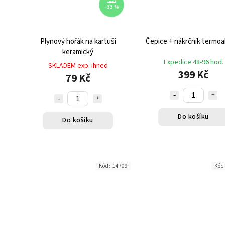
118 Kč
–33 %
Plynový hořák na kartuši
Čepice + nákrčník termoa
keramický
Expedice 48-96 hod.
SKLADEM exp. ihned
399 Kč
79 Kč
Do košíku
Do košíku
Kód:
14709
Kód