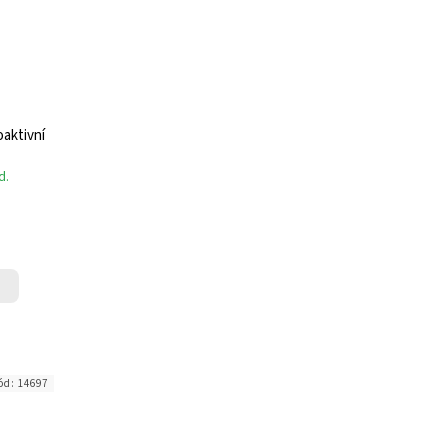
aktivní
d.
ód:
14697