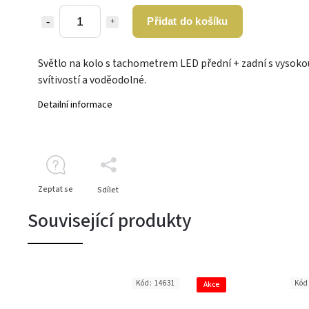
Přidat do košíku
Světlo na kolo s tachometrem LED přední + zadní s vysoko
svítivostí a voděodolné.
Detailní informace
Zeptat se
Sdílet
Související produkty
Kód:
14631
Kód
Akce