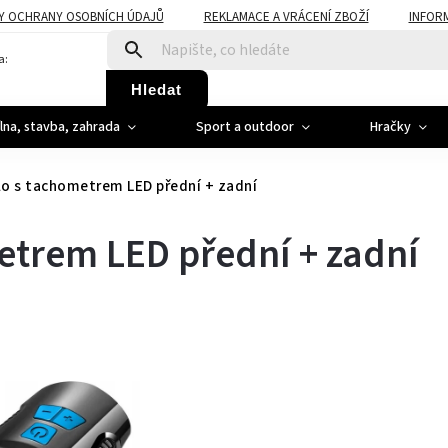
Y OCHRANY OSOBNÍCH ÚDAJŮ
REKLAMACE A VRÁCENÍ ZBOŽÍ
INFOR
a:
Hledat
ílna, stavba, zahrada
Sport a outdoor
Hračky
lo s tachometrem LED přední + zadní
etrem LED přední + zadní