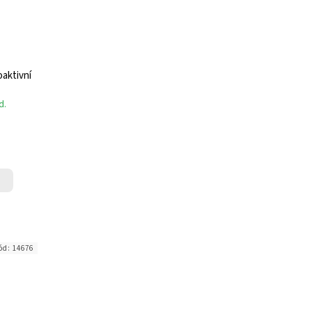
aktivní
d.
ód:
14676