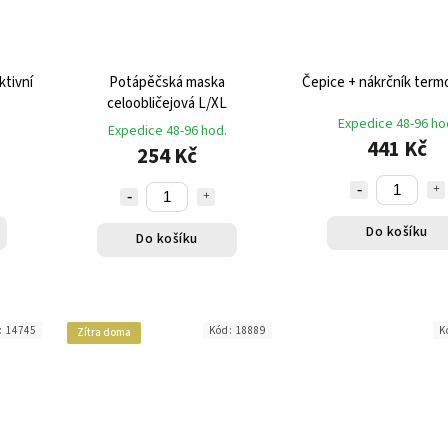
ktivní
Potápěčská maska
Čepice + nákrčník termo
celoobličejová L/XL
Expedice 48-96 ho
Expedice 48-96 hod.
441 Kč
254 Kč
Do košíku
Do košíku
:
14745
Kód:
18889
K
Zítra doma