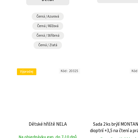
Černá / Azurová
Černá / Růžová
Černá / Stříbrná
Černá / Zlatá
Kód:
20325
Kód
Výprodej
Dětské hřiště NELA
Sada 2 ks brýlí MONTA
dioptrií +3,5 na čtení a pr
Na objednávku exp. do 7-10 dnů
počítači