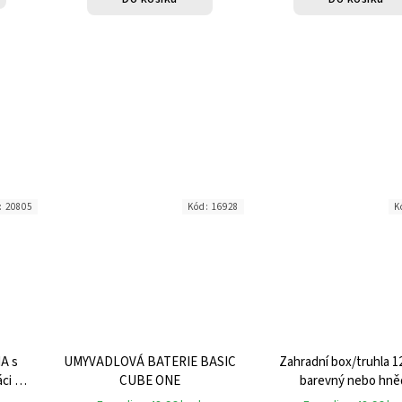
:
20805
Kód:
16928
K
NA s
UMYVADLOVÁ BATERIE BASIC
Zahradní box/truhla 1
áci na
CUBE ONE
barevný nebo hně