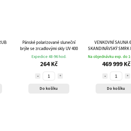
RUB
Pánské polarizované sluneční
VENKOVNÍ SAUNA 6
brýle se zrcadlovými skly UV 400
SKANDINÁVSKÝ SMRK
HARVIA 9KW + KÁĎ 
Expedice 48-96 hod.
Na objednávku exp. do 1
264 Kč
469 999 Kč
Do košíku
Do košíku