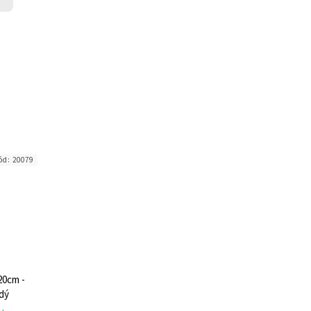
ód:
20079
20cm -
dý