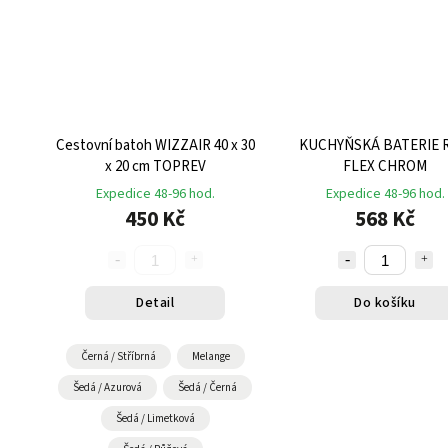
Cestovní batoh WIZZAIR 40 x 30
KUCHYŇSKÁ BATERIE 
x 20 cm TOPREV
FLEX CHROM
Expedice 48-96 hod.
Expedice 48-96 hod.
450 Kč
568 Kč
Detail
Do košíku
Černá / Stříbrná
Melange
Šedá / Azurová
Šedá / Černá
Šedá / Limetková