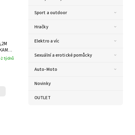
Sport a outdoor
Hračky
Elektro a víc
,2M
 KAMNA
Sexuální a erotické pomůcky
ZDARMA
-2 týdnů
Auto-Moto
Novinky
OUTLET