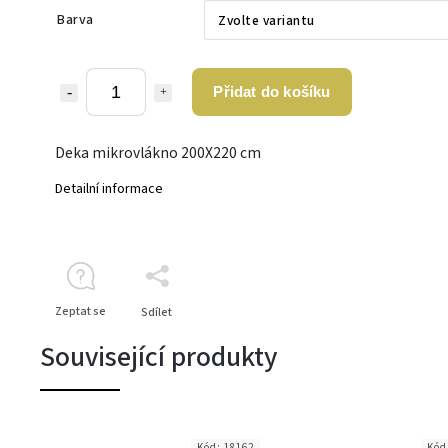
Barva
Přidat do košíku
Deka mikrovlákno 200X220 cm
Detailní informace
Zeptat se
Sdílet
Související produkty
Kód:
18162
Kód