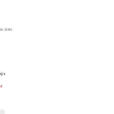
ód:
18391
ný s
ed