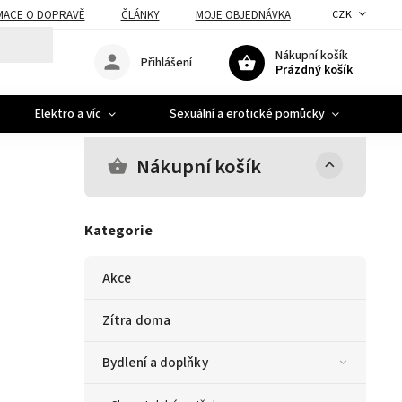
MACE O DOPRAVĚ
ČLÁNKY
MOJE OBJEDNÁVKA
CZK
Nákupní košík
Přihlášení
Prázdný košík
Elektro a víc
Sexuální a erotické pomůcky
A
Nákupní košík
Kategorie
Akce
Zítra doma
Bydlení a doplňky