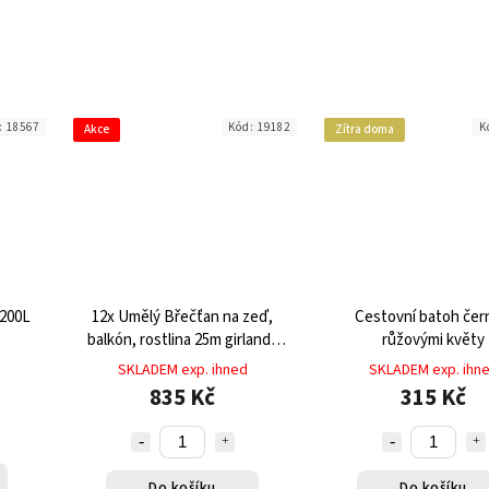
:
18567
Kód:
19182
K
Akce
Zítra doma
 200L
12x Umělý Břečťan na zeď,
Cestovní batoh čer
balkón, rostlina 25m girlanda
růžovými květy
květina
SKLADEM exp. ihned
SKLADEM exp. ihn
835 Kč
315 Kč
Do košíku
Do košíku