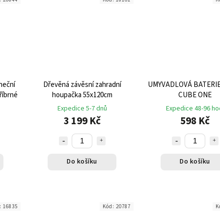
neční
Dřevěná závěsní zahradní
UMYVADLOVÁ BATERIE
tříbrné
houpačka 55x120cm
CUBE ONE
Expedice 5-7 dnů
Expedice 48-96 ho
3 199 Kč
598 Kč
Do košíku
Do košíku
:
16835
Kód:
20787
K