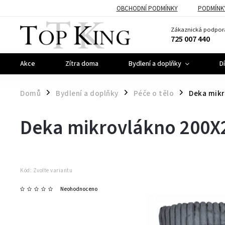
OBCHODNÍ PODMÍNKY
PODMÍNK
Zákaznická podpor
725 007 440
Akce
Zítra doma
Bydlení a doplňky
D
Domů
Bydlení a doplňky
Péče o tělo
Deka mikr
/
/
/
Deka mikrovlákno 200X
Kód:
Zvolte variantu
Neohodnoceno