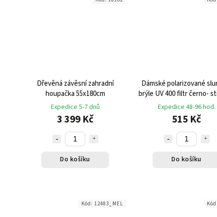
Dřevěná závěsní zahradní
Dámské polarizované slu
houpačka 55x180cm
brýle UV 400 filtr černo- s
Expedice 5-7 dnů
Expedice 48-96 hod.
3 399 Kč
515 Kč
Do košíku
Do košíku
Kód:
12483_MEL
Kód