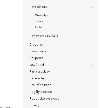
Prostěradla
Mikroplyš
Jersey
Froté
Přikrývky a polštáře
Drogerie
Klimatizace
Koupelna
Osvětlení
Párty a oslavy
Péče o tělo
Proutěné koše
Regály a police
Robotické vysavače
Rolety
ód:
16940