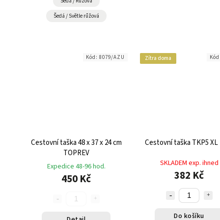
Šedá / Růžová
Šedá / Světle růžová
Kód:
8079/AZU
Kód
Zítra doma
Cestovní taška 48 x 37 x 24 cm
Cestovní taška TKP5 XL
TOPREV
SKLADEM exp. ihned
Expedice 48-96 hod.
382 Kč
450 Kč
Do košíku
Detail