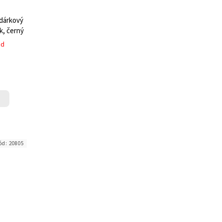
 dárkový
k, černý
ed
ód:
20805