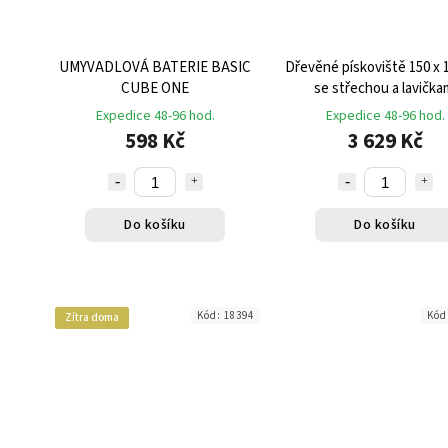
UMYVADLOVÁ BATERIE BASIC
Dřevěné pískoviště 150 x 
CUBE ONE
se střechou a lavička
Expedice 48-96 hod.
Expedice 48-96 hod.
598 Kč
3 629 Kč
Do košíku
Do košíku
Kód:
18394
Kód
Zítra doma