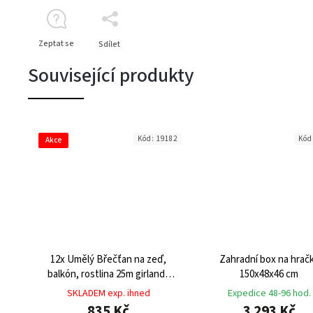
Zeptat se
Sdílet
Související produkty
Kód:
19182
Kód
Akce
12x Umělý Břečťan na zeď,
Zahradní box na hrač
balkón, rostlina 25m girlanda
150x48x46 cm
květina
SKLADEM exp. ihned
Expedice 48-96 hod.
835 Kč
3 293 Kč