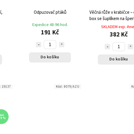
í,
Odpuzovač ptáků
Věčná růže v krabičce –
box se šuplíkem na šper
Expedice 48-96 hod.
SKLADEM exp. ihn
191 Kč
382 Kč
Do košíku
Do košíku
:
19137
Kód:
8079/AZU
K
00 Kč
19 %