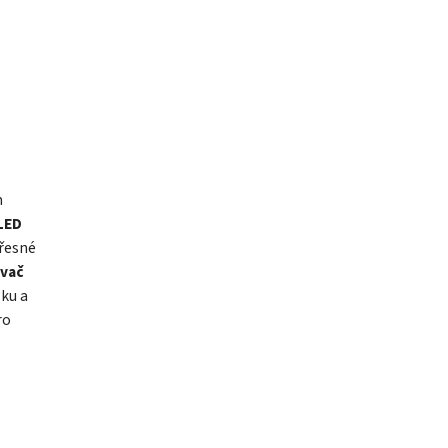
m
LED
řesné
ovač
žku a
ro