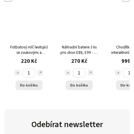
Fotbalový míč levitující
Náhradní baterie 3 ks
Chodítko 2
se zvukovými a
pro dron E88, E99 - Li-
interaktivním
světelnými efekty
Po 3,7V 1800mAh s
220 Kč
270 Kč
999 
výdrží až 15 minut letu
Do košíku
Do košíku
Do koš
Odebírat newsletter