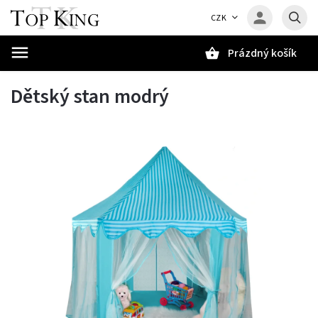
CZK
Prázdný košík
Hledat
Dětský stan modrý