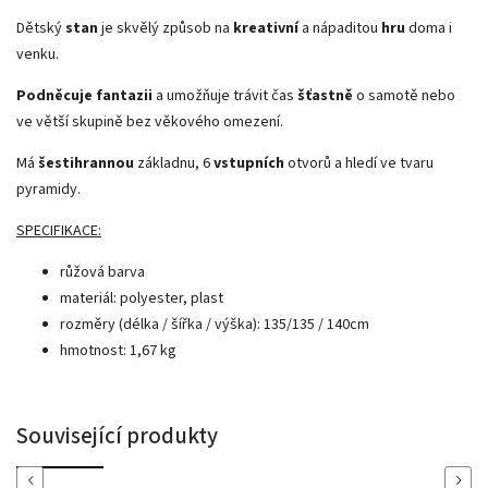
Dětský
stan
je skvělý způsob na
kreativní
a nápaditou
hru
doma i
venku.
Podněcuje fantazii
a umožňuje trávit čas
šťastně
o samotě nebo
ve větší skupině bez věkového omezení.
Má
šestihrannou
základnu, 6
vstupních
otvorů a hledí ve tvaru
pyramidy.
SPECIFIKACE:
růžová barva
materiál: polyester, plast
rozměry (délka / šířka / výška): 135/135 / 140cm
hmotnost: 1,67 kg
Související produkty
Previous
Next