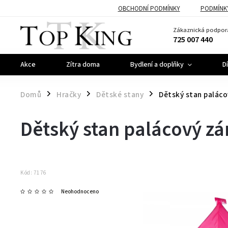
OBCHODNÍ PODMÍNKY
PODMÍNK
Zákaznická podpor
725 007 440
Akce
Zítra doma
Bydlení a doplňky
D
Domů
Hračky
Dětské stany
Dětský stan palác
/
/
/
Dětský stan palácový z
Kód:
7176
Neohodnoceno