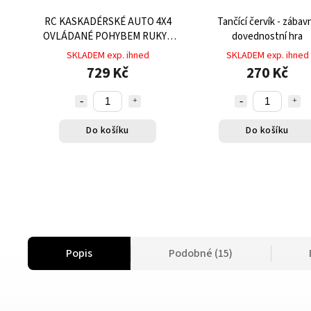
RC KASKADÉRSKÉ AUTO 4X4
Tančící červík - zábav
OVLÁDANÉ POHYBEM RUKY -
dovednostní hra
MODRÉ, GESTO KONTROLA
SKLADEM exp. ihned
SKLADEM exp. ihned
729 Kč
270 Kč
Do košíku
Do košíku
Popis
Podobné (15)