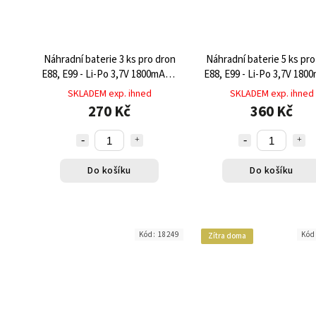
Náhradní baterie 3 ks pro dron
Náhradní baterie 5 ks pro
E88, E99 - Li-Po 3,7V 1800mAh s
E88, E99 - Li-Po 3,7V 180
výdrží až 15 minut letu
výdrží až 15 minut let
SKLADEM exp. ihned
SKLADEM exp. ihned
270 Kč
360 Kč
Do košíku
Do košíku
Kód:
18249
Kód
Zítra doma