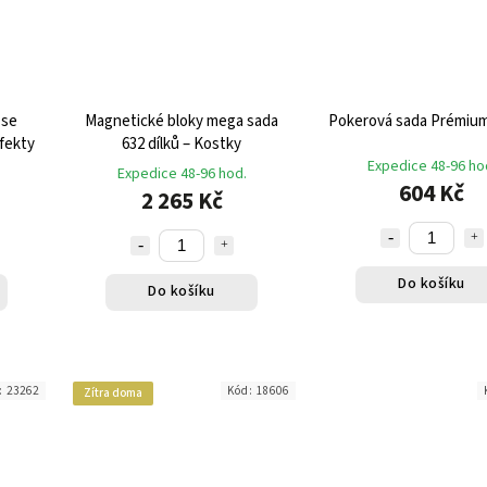
 se
Magnetické bloky mega sada
Pokerová sada P
fekty
632 dílků – Kostky
Expedice 48-96 ho
Expedice 48-96 hod.
604 Kč
2 265 Kč
Do košíku
Do košíku
:
23262
Kód:
18606
Zítra doma