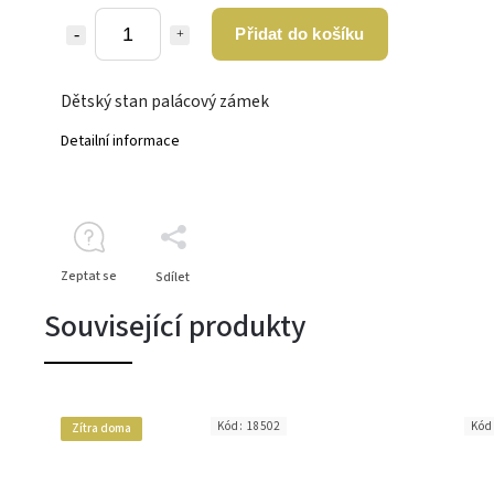
Přidat do košíku
Dětský stan palácový zámek
Detailní informace
Zeptat se
Sdílet
Související produkty
Kód:
18502
Kód
Zítra doma