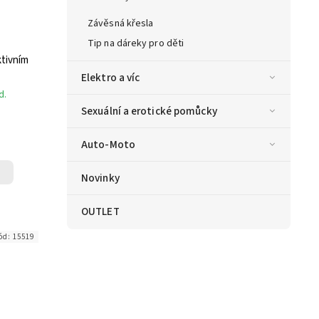
Závěsná křesla
Tip na dáreky pro děti
ktivním
Elektro a víc
d.
Sexuální a erotické pomůcky
Auto-Moto
Novinky
OUTLET
ód:
15519