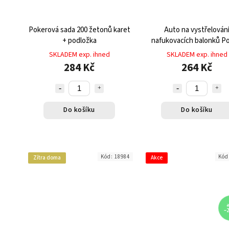
Pokerová sada 200 žetonů karet
Auto na vystřelován
+ podložka
nafukovacích balonků P
Baloon
SKLADEM exp. ihned
SKLADEM exp. ihned
284 Kč
264 Kč
Do košíku
Do košíku
Kód:
18984
Kód
Zítra doma
Akce
3
–