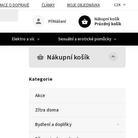
MACE O DOPRAVĚ
ČLÁNKY
MOJE OBJEDNÁVKA
CZK
Nákupní košík
Přihlášení
Prázdný košík
Elektro a víc
Sexuální a erotické pomůcky
A
Nákupní košík
Kategorie
Akce
Zítra doma
Bydlení a doplňky