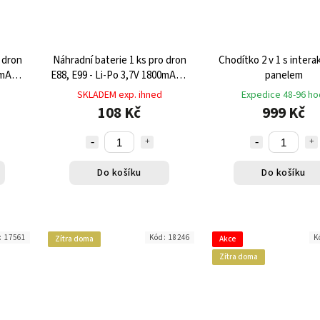
 dron
Náhradní baterie 1 ks pro dron
Chodítko 2 v 1 s intera
0mAh s
E88, E99 - Li-Po 3,7V 1800mAh s
panelem
u
výdrží až 15 minut letu
SKLADEM exp. ihned
Expedice 48-96 ho
108 Kč
999 Kč
Do košíku
Do košíku
:
17561
Kód:
18246
K
Zítra doma
Akce
Zítra doma