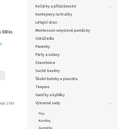
Kočárky a příslušenství
Kontejnery na hračky
Létající draci
Montessori smyslové pomůcky
rémium 300 ks
Odrážedla
d.
Panenky
Párty a oslavy
Stavebnice
Suché bazény
Školní batohy a pouzdra
Teepee
Vaničky a kyblíky
Výtvarné sady
Kód:
1743
Fixy
Korálky
Gumičky