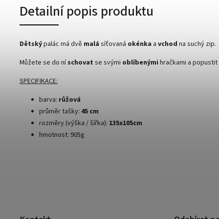
Detailní popis produktu
Dětský
palác má dvě
malá
síťovaná
okénka
a
vchod
na suchý zip.
Můžete se do ní
schovat
se svými
oblíbenými
hračkami a popustit 
SPECIFIKACE:
barva:
růžová
průměr tašky:
45 cm
rozměry (výška / šířka):
135x105cm
hmotnost: 905g