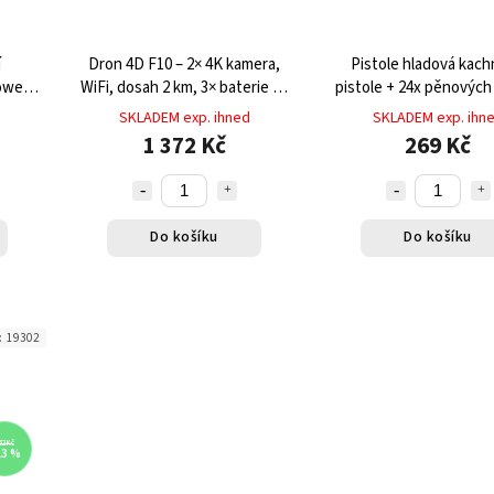
í
Dron 4D F10 – 2× 4K kamera,
Pistole hladová kach
ower
WiFi, dosah 2 km, 3× baterie 25
pistole + 24x pěnových
min, pouzdro
SKLADEM exp. ihned
SKLADEM exp. ihn
1 372 Kč
269 Kč
Do košíku
Do košíku
:
19302
52 Kč
23 %