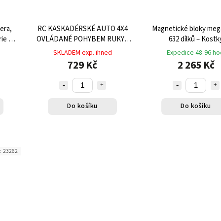
era,
RC KASKADÉRSKÉ AUTO 4X4
Magnetické bloky meg
rie 25
OVLÁDANÉ POHYBEM RUKY -
632 dílků – Kostk
MODRÉ, GESTO KONTROLA
SKLADEM exp. ihned
Expedice 48-96 ho
729 Kč
2 265 Kč
Do košíku
Do košíku
:
23262