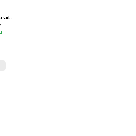
a sada
y
d.