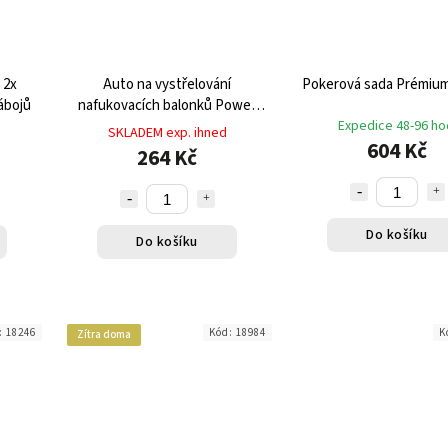
 2x
Auto na vystřelování
Pokerová sada P
ábojů
nafukovacích balonků Power
Baloon
Expedice 48-96 ho
SKLADEM exp. ihned
604 Kč
264 Kč
Do košíku
Do košíku
:
18246
Kód:
18984
K
Zítra doma