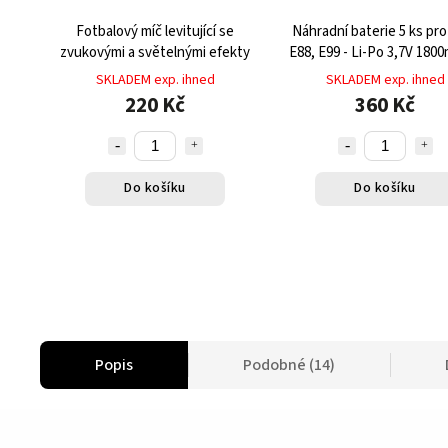
Fotbalový míč levitující se
Náhradní baterie 5 ks pro
zvukovými a světelnými efekty
E88, E99 - Li-Po 3,7V 180
výdrží až 15 minut let
SKLADEM exp. ihned
SKLADEM exp. ihned
220 Kč
360 Kč
Do košíku
Do košíku
Popis
Podobné (14)