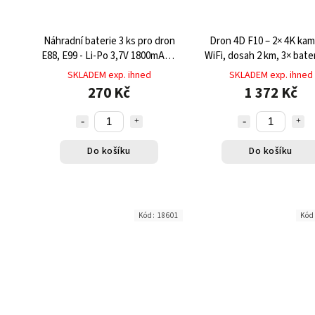
Náhradní baterie 3 ks pro dron
Dron 4D F10 – 2× 4K kam
E88, E99 - Li-Po 3,7V 1800mAh s
WiFi, dosah 2 km, 3× bate
výdrží až 15 minut letu
min, pouzdro
SKLADEM exp. ihned
SKLADEM exp. ihned
270 Kč
1 372 Kč
Do košíku
Do košíku
Kód:
18601
Kód