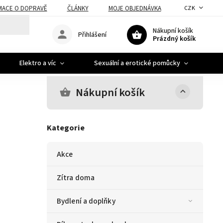
MACE O DOPRAVĚ
ČLÁNKY
MOJE OBJEDNÁVKA
CZK
Nákupní košík
Přihlášení
Prázdný košík
Elektro a víc
Sexuální a erotické pomůcky
A
Nákupní košík
Kategorie
Akce
Zítra doma
Bydlení a doplňky