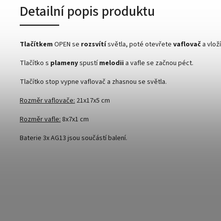
Detailní popis produktu
Tlačítkem
OPEN se
rozsvítí
světla, poté otevřete
vaflovač
a vloží
Tlačítko s
plameny
spustí
melodii
a vafle se začnou péct.
Tlačítko stop vypne vaflovač a zhasnou se světla.
Rozměr vaflovače:
21x17x5 cm
Rozměr vafle:
8x7x1 cm
Baterie 3x AG13 jsou součástí balení.