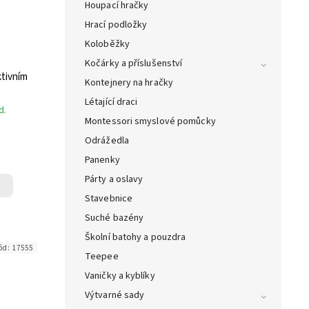
Houpací hračky
Hrací podložky
Koloběžky
Kočárky a příslušenství
ktivním
Kontejnery na hračky
Létající draci
d.
Montessori smyslové pomůcky
Odrážedla
Panenky
Párty a oslavy
Stavebnice
Suché bazény
Školní batohy a pouzdra
ód:
17555
Teepee
Vaničky a kyblíky
Výtvarné sady