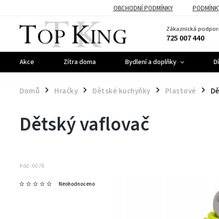
OBCHODNÍ PODMÍNKY
PODMÍNK
Zákaznická podpor
725 007 440
Akce
Zítra doma
Bydlení a doplňky
D
Domů
Hračky
Dětské kuchyňky
Plastové
Dě
/
/
/
/
Dětský vaflovač
Kód:
6078
Neohodnoceno