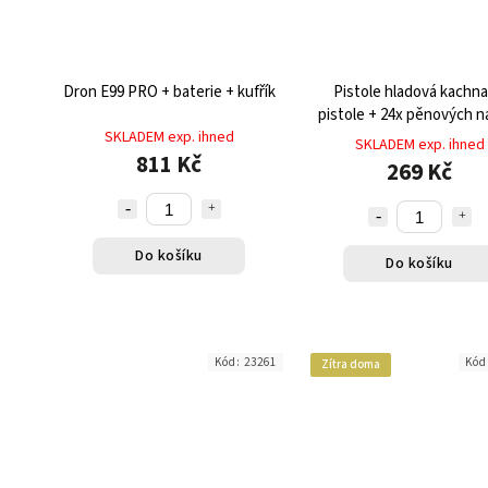
Dron E99 PRO + baterie + kufřík
Pistole hladová kachna
pistole + 24x pěnových n
SKLADEM exp. ihned
SKLADEM exp. ihned
811 Kč
269 Kč
Do košíku
Do košíku
Kód:
23261
Kód
Zítra doma