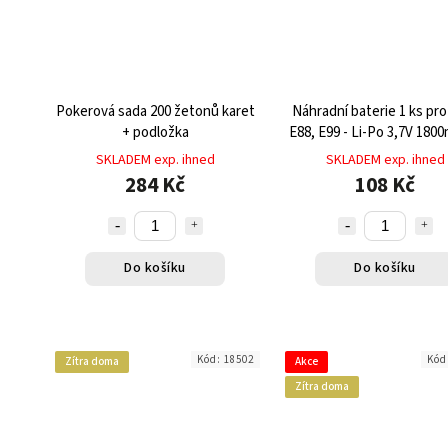
Pokerová sada 200 žetonů karet
Náhradní baterie 1 ks pro
+ podložka
E88, E99 - Li-Po 3,7V 180
výdrží až 15 minut let
SKLADEM exp. ihned
SKLADEM exp. ihned
284 Kč
108 Kč
Do košíku
Do košíku
Kód:
18502
Kód
Zítra doma
Akce
Zítra doma