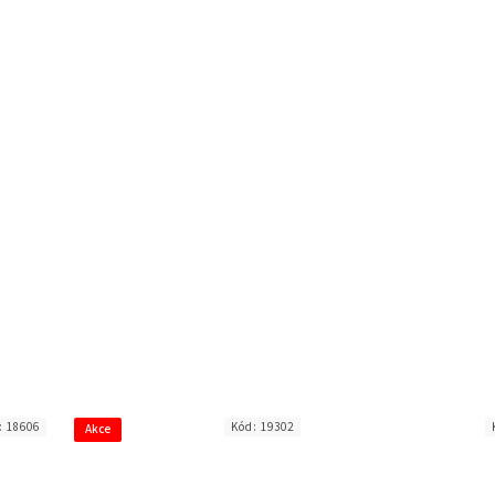
:
18606
Kód:
19302
Akce