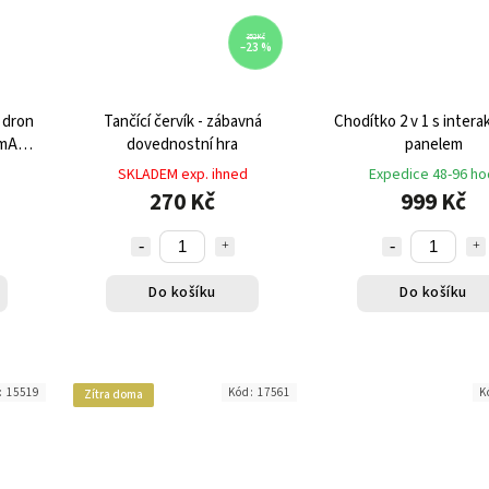
352 Kč
–23 %
 dron
Tančící červík - zábavná
Chodítko 2 v 1 s intera
0mAh s
dovednostní hra
panelem
u
SKLADEM exp. ihned
Expedice 48-96 ho
270 Kč
999 Kč
Do košíku
Do košíku
:
15519
Kód:
17561
K
Zítra doma