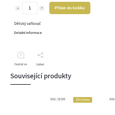
Přidat do košíku
Dětský vaflovač
Detailní informace
Zeptat se
Sdílet
Související produkty
Kód:
18249
Kód
Zítra doma