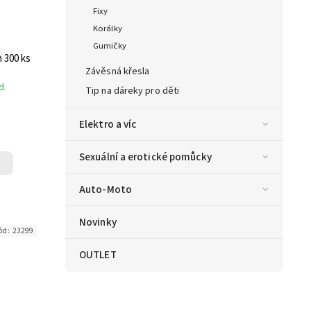
Fixy
Korálky
Gumičky
rémium 300 ks
Závěsná křesla
d.
Tip na dáreky pro děti
Elektro a víc
Sexuální a erotické pomůcky
Auto-Moto
Novinky
ód:
23299
OUTLET