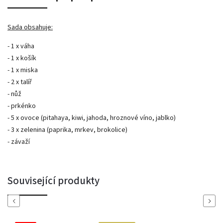
Sada obsahuje:
- 1 x váha
- 1 x košík
- 1 x miska
- 2 x talíř
- nůž
- prkénko
- 5 x ovoce (pitahaya, kiwi, jahoda, hroznové víno, jablko)
- 3 x zelenina (paprika, mrkev, brokolice)
- závaží
Související produkty
Previous
Next