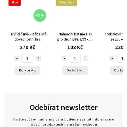
Akce
Zítra doma
–23 %
Tančící červík - zábavná
Náhradní baterie 1 ks
Fotbalový míč 
dovednostní hra
pro dron E88, E99 - Li-
se zvukov
Po 3,7V 1800mAh s
světelnými 
270 Kč
108 Kč
220 
výdrží až 15 minut letu
Do košíku
Do košíku
Do koš
Odebírat newsletter
Vložte svůj e-mail a my vám budeme zasílat informace o
nových produktech na našem e-shopu.