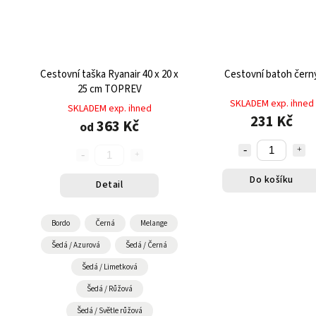
Cestovní taška Ryanair 40 x 20 x
Cestovní batoh čern
25 cm TOPREV
SKLADEM exp. ihned
SKLADEM exp. ihned
231 Kč
363 Kč
od
Do košíku
Detail
Bordo
Černá
Melange
Šedá / Azurová
Šedá / Černá
Šedá / Limetková
Šedá / Růžová
Šedá / Světle růžová