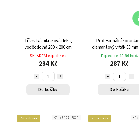
3
–
Třívrstvá pikniková deka,
Profesionální korunko
voděodolná 200 x 200 cm
diamantový vrták 35 mm
SKLADEM exp. ihned
Expedice 48-96 hod.
284 Kč
287 Kč
Do košíku
Do košíku
Kód:
8127_BOR
Kód
Zítra doma
Zítra doma