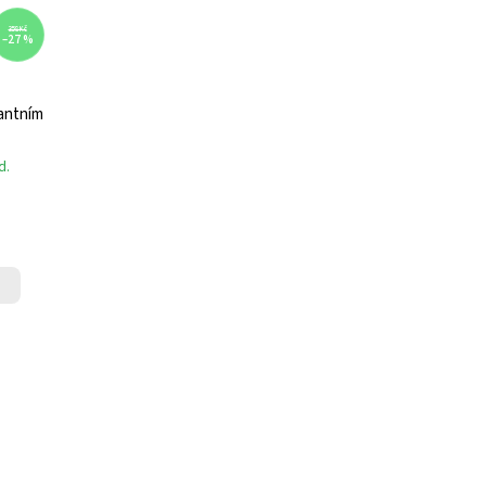
358 Kč
–27 %
antním
d.