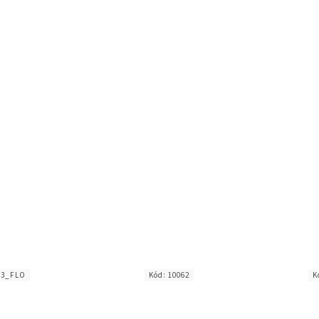
73_FLO
Kód:
10062
K