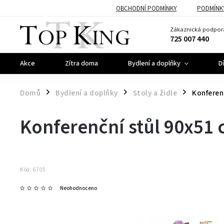
OBCHODNÍ PODMÍNKY
PODMÍNK
Zákaznická podpor
725 007 440
Akce
Zítra doma
Bydlení a doplňky
D
Domů
Bydlení a doplňky
Stoly a židle
Konferen
/
/
/
Konferenční stůl 90x51
Kód:
6705
Neohodnoceno