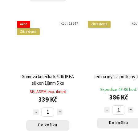
Kód:
18547
Kód
Akce
Zítra doma
Zítra doma
Gumová kolečka k židli IKEA
Jed na myši a potkany 
silikon 10mm 5 ks
Expedice 48-96 hod.
SKLADEM exp. ihned
386 Kč
339 Kč
Do košíku
Do košíku