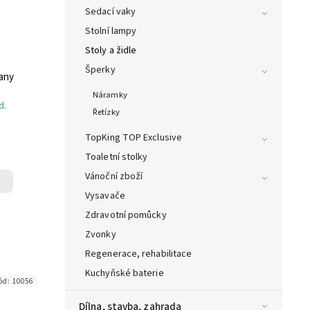
Sedací vaky
Stolní lampy
Stoly a židle
Šperky
kany
Náramky
d.
Řetízky
TopKing TOP Exclusive
Toaletní stolky
Vánoční zboží
Vysavače
Zdravotní pomůcky
Zvonky
Regenerace, rehabilitace
Kuchyňské baterie
ód:
10056
Dílna, stavba, zahrada