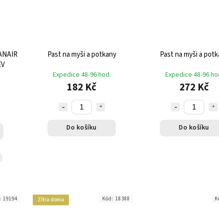
YANAIR
Past na myši a potkany
Past na myši a pot
EV
Expedice 48-96 hod.
Expedice 48-96 ho
182 Kč
272 Kč
Do košíku
Do košíku
:
19194
Kód:
18388
K
Zítra doma