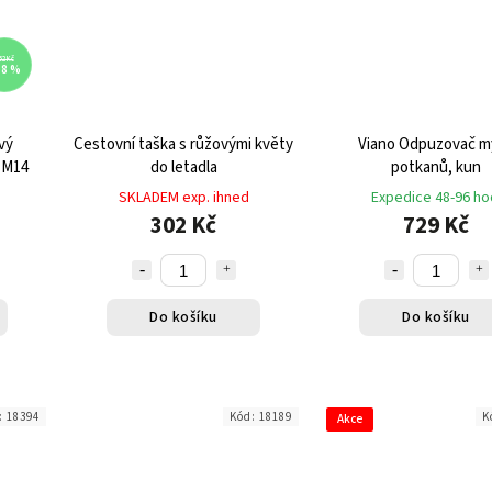
52 Kč
18 %
vý
Cestovní taška s růžovými květy
Viano Odpuzovač my
 M14
do letadla
potkanů, kun
SKLADEM exp. ihned
Expedice 48-96 ho
302 Kč
729 Kč
Do košíku
Do košíku
:
18394
Kód:
18189
K
Akce