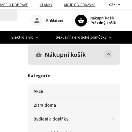
MACE O DOPRAVĚ
ČLÁNKY
MOJE OBJEDNÁVKA
CZK
Nákupní košík
Přihlášení
Prázdný košík
Elektro a víc
Sexuální a erotické pomůcky
A
Nákupní košík
Kategorie
Akce
Zítra doma
Bydlení a doplňky