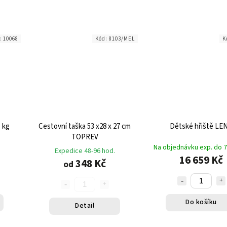
:
10068
Kód:
8103/MEL
K
1 kg
Cestovní taška 53 x28 x 27 cm
Dětské hřiště LE
TOPREV
Na objednávku exp. do 7
Expedice 48-96 hod.
16 659 Kč
348 Kč
od
Do košíku
Detail