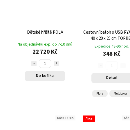
Dětské hřiště POLA
Cestovní batoh s USB R
40 x 20 x 25 cm TOPR
Na objednávku exp. do 7-10 dnů
Expedice 48-96 hod.
22 720 Kč
348 Kč
Do košíku
Detail
Flora
Multicolor
Kód:
18285
Kód
Akce