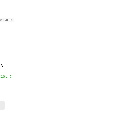
ód:
20316
NA
-10 dnů