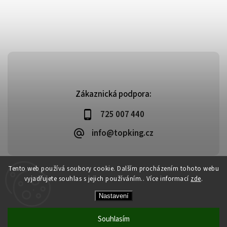
Zákaznická podpora:
725 007 440
info@topking.cz
Tento web používá soubory cookie. Dalším procházením tohoto webu
vyjadřujete souhlas s jejich používáním.. Více informací
zde
.
Copyright 2026
Top King
. Všechna práva vyhrazena.
Vytvořil
Shoptet
| Design
Shoptak.cz
Nastavení
Souhlasím