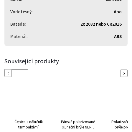
Vodotěsný
:
Ano
Baterie
:
2x 2032 nebo CR2016
Materiál
:
ABS
Související produkty
Previous
Next
Čepice + nákrčník
Pánské polarizované
Polarizační 
termoaktivní
sluneční brýle NERD
brýle pro 