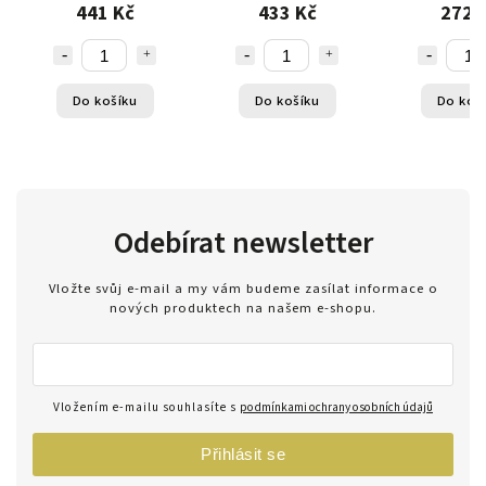
UV400 s pouzdrem -
rozjasňující žlu
441 Kč
433 Kč
272 
černé
uv40
Do košíku
Do košíku
Do koš
Odebírat newsletter
Vložte svůj e-mail a my vám budeme zasílat informace o
nových produktech na našem e-shopu.
Vložením e-mailu souhlasíte s
podmínkami ochrany osobních údajů
Přihlásit se