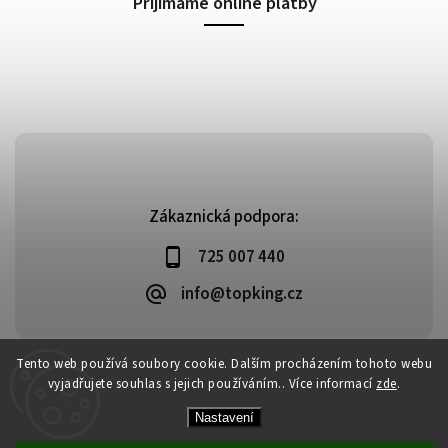
Přijímáme online platby
Zákaznická podpora:
725 007 440
info@topking.cz
Tento web používá soubory cookie. Dalším procházením tohoto webu
vyjadřujete souhlas s jejich používáním.. Více informací
zde
.
Copyright 2026
Top King
. Všechna práva vyhrazena.
Vytvořil
Shoptet
| Design
Shoptak.cz
Nastavení