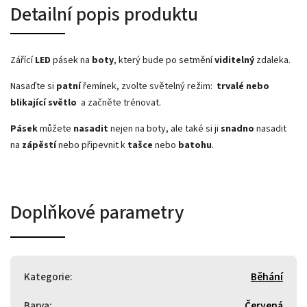
Detailní popis produktu
Zářící
LED
pásek na
boty
, který bude po setmění
viditelný
zdaleka.
Nasaďte si
patní
řemínek, zvolte světelný režim:
trvalé nebo
blikající světlo
a začněte trénovat.
Pásek
můžete
nasadit
nejen na boty, ale také si ji
snadno
nasadit
na
zápěstí
nebo připevnit k
tašce
nebo
batohu
.
Doplňkové parametry
Kategorie
:
Běhání
Barva
:
Červená