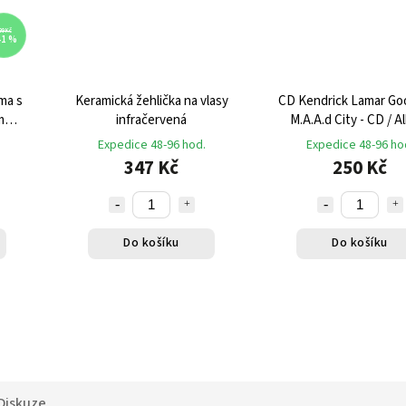
99 Kč
41 %
ma s
Keramická žehlička na vlasy
CD Kendrick Lamar Good Kid,
m
infračervená
M.A.A.d City - CD / 
Expedice 48-96 hod.
Expedice 48-96 ho
347 Kč
250 Kč
Do košíku
Do košíku
Diskuze