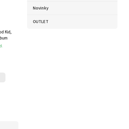
Novinky
OUTLET
Album
d.