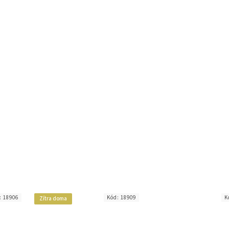
:
18906
Kód:
18909
K
Zítra doma