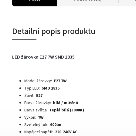
Detailní popis produktu
LED žárovka E27 7W SMD 2835
Model žárovky:
E27 7W
Typ LED:
SMD 2835
Závit:
E27
Barva žárovky:
bílá / mléčná
Barva světla:
teplá bílá (3000K)
Výkon:
7W
Světelný tok:
600lm
Napájecí napětí:
220-240V AC