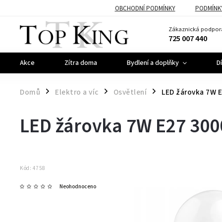
OBCHODNÍ PODMÍNKY
PODMÍNK
Zákaznická podpor
725 007 440
Akce
Zítra doma
Bydlení a doplňky
D
Domů
Elektro a víc
Osvětlení
LED žárovka 7W 
/
/
/
LED žárovka 7W E27 30
Kód:
4758
Neohodnoceno