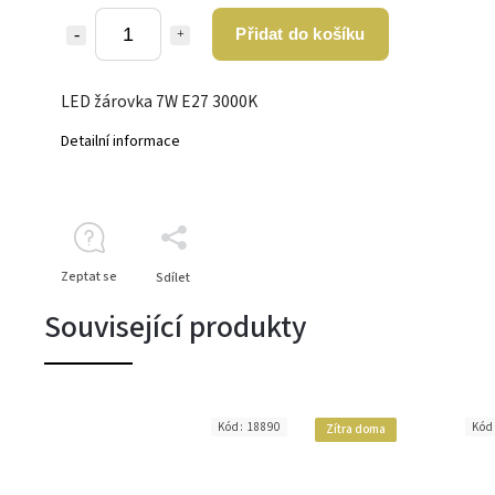
Přidat do košíku
LED žárovka 7W E27 3000K
Detailní informace
Zeptat se
Sdílet
Související produkty
Kód:
18890
Kód
Zítra doma