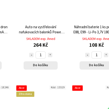
 dron
Auto na vystřelování
Náhradní baterie 1 ks p
0mAh s
nafukovacích balonků Power
E88, E99 - Li-Po 3,7V 1
u
Baloon
výdrží až 15 minut l
SKLADEM exp. ihned
SKLADEM exp. ihn
264 Kč
108 Kč
Do košíku
Do košíku
:
18246
Kód:
15519
K
Akce
Akce
Zítra doma