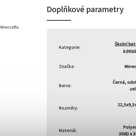
Doplňkové parametry
Minecraftu.
Školní ba
Kategorie
:
a pou
Značka
:
Minec
Černá, ods
Barva
:
ze
22,5x9,5
Rozměry
:
Polye
Materiál
:
300D x 