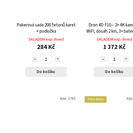
Pokerová sada 200 žetonů karet
Dron 4D F10 – 2× 4K kam
+ podložka
WiFi, dosah 2 km, 3× bate
min, pouzdro
SKLADEM exp. ihned
SKLADEM exp. ihned
284 Kč
1 372 Kč
Do košíku
Do košíku
Kód:
1743
Kód
Zítra doma