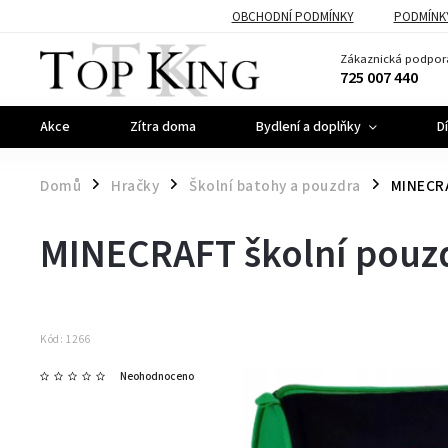
OBCHODNÍ PODMÍNKY
PODMÍNK
Zákaznická podpor
725 007 440
Akce
Zítra doma
Bydlení a doplňky
D
Domů
Hračky
Školní batohy a pouzdra
MINECRA
/
/
/
MINECRAFT školní pouz
Kód:
1266
Neohodnoceno