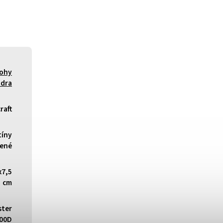
tohy
zdra
raft
tíny
lené
x7,5
cm
ster
300D