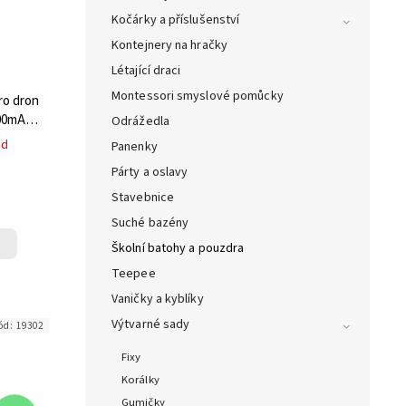
Kočárky a příslušenství
Kontejnery na hračky
Létající draci
Montessori smyslové pomůcky
ro dron
800mAh s
Odrážedla
etu
ed
Panenky
Párty a oslavy
Stavebnice
Suché bazény
Školní batohy a pouzdra
Teepee
Vaničky a kyblíky
Výtvarné sady
ód:
19302
Fixy
Korálky
Gumičky