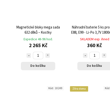
Magnetické bloky mega sada
Náhradní baterie 5 ks pro
632 dílků – Kostky
E88, E99 - Li-Po 3,7V 180
výdrží až 15 minut let
Expedice 48-96 hod.
SKLADEM exp. ihned
2 265 Kč
360 Kč
Do košíku
Do košíku
Kód:
18249
Kód
Zítra doma