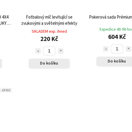
 4X4
Fotbalový míč levitující se
Pokerová sada P
KY -
zvukovými a světelnými efekty
OLA
Expedice 48-96 ho
SKLADEM exp. ihned
604 Kč
220 Kč
Do košíku
Do košíku
:
18502