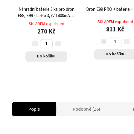
Náhradní baterie 3 ks pro dron
Dron E99 PRO + bater
E88, E99 - Li-Po 3,7V 1800mAh s
výdrží až 15 minut letu
SKLADEM exp. ihned
SKLADEM exp. ihned
811 Kč
270 Kč
Do košíku
Do košíku
Popis
Podobné (16)