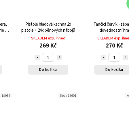
era,
Pistole hladová kachna 2x
Tančící červík - záb
rie 25
pistole + 24x pěnových nábojů
dovednostní hra
SKLADEM exp. ihned
SKLADEM exp. ihn
269 Kč
270 Kč
Do košíku
Do košíku
:
18984
Kód:
18601
K