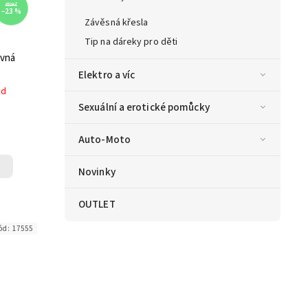
352 Kč
–23 %
Závěsná křesla
Tip na dáreky pro děti
avná
Elektro a víc
ed
Sexuální a erotické pomůcky
Auto-Moto
Novinky
OUTLET
ód:
17555