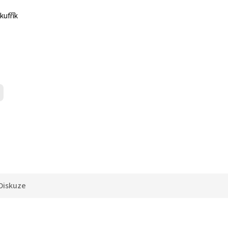
ie + kufřík
Diskuze