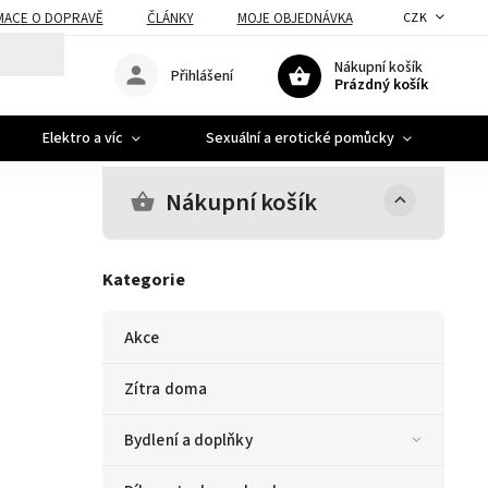
MACE O DOPRAVĚ
ČLÁNKY
MOJE OBJEDNÁVKA
CZK
Nákupní košík
Přihlášení
Prázdný košík
Elektro a víc
Sexuální a erotické pomůcky
A
Nákupní košík
Kategorie
Akce
Zítra doma
Bydlení a doplňky