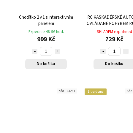
Chodítko 2 v 1 s interaktivním
RC KASKADÉRSKÉ AUTO
panelem
OVLÁDANÉ POHYBEM RU
MODRÉ, GESTO KONTR
Expedice 48-96 hod.
SKLADEM exp. ihned
999 Kč
729 Kč
Do košíku
Do košíku
Kód:
23261
Kód
Zítra doma