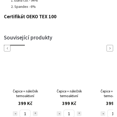
Elana cut - 94%
Spandex - 6%
Certifikát OEKO TEX 100
Související produkty
Previous
Next
Čepice + nákrčník
Čepice + nákrčník
Čepice + ná
termoaktivní
termoaktivní
termoakt
399 Kč
399 Kč
399 