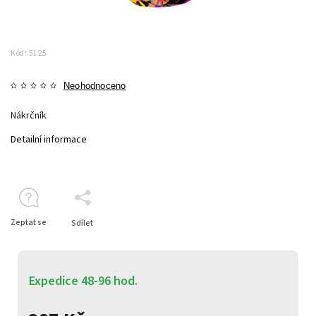
Kód:
5125
Neohodnoceno
Nákrčník
Detailní informace
Zeptat se
Sdílet
Expedice 48-96 hod.