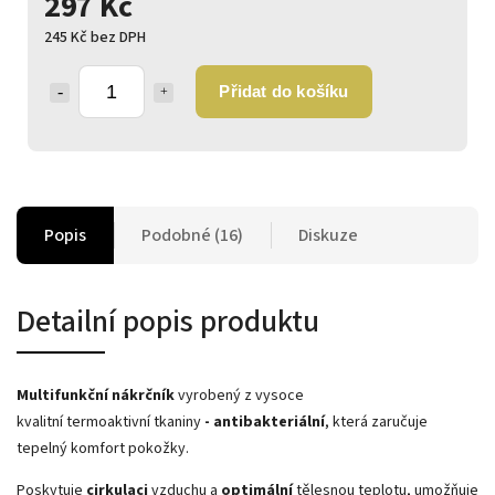
297 Kč
245 Kč bez DPH
Přidat do košíku
Popis
Podobné (16)
Diskuze
Detailní popis produktu
Multifunkční nákrčník
vyrobený z vysoce
kvalitní
termoaktivní
tkaniny
- antibakteriální
, která zaručuje
tepelný komfort pokožky.
Poskytuje
cirkulaci
vzduchu a
optimální
tělesnou teplotu, umožňuje