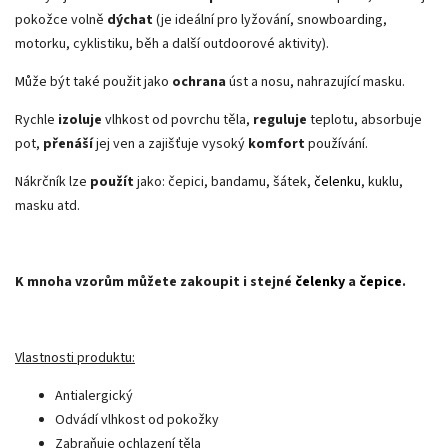
pokožce volně
dýchat
(je ideální pro lyžování, snowboarding,
motorku, cyklistiku, běh a další outdoorové aktivity).
Může být také použit jako
ochrana
úst a nosu, nahrazující masku.
Rychle
izoluje
vlhkost od povrchu těla,
reguluje
teplotu, absorbuje
pot,
přenáší
jej ven a zajišťuje vysoký
komfort
používání.
Nákrčník lze
použít
jako
: čepici, bandamu, šátek,
čelenku
, kuklu,
masku atd.
K mnoha vzorům můžete zakoupit i stejné
čelenky
a
čepice
.
Vlastnosti produktu:
Antialergický
Odvádí vlhkost od pokožky
Zabraňuje ochlazení těla