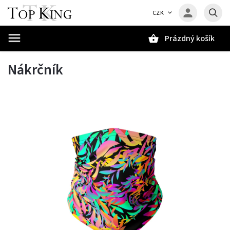
CZK
Prázdný košík
Hledat
Nákrčník