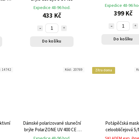
Expedice 48-96 ho
Expedice 48-96 hod.
399 Kč
433 Kč
Do košíku
Do košíku
:
14742
Kód:
20769
K
Zítra doma
ktivní
Dámské polarizované sluneční
Potápěčská mask
brýle PolarZONE UV 400 CE s
celoobličejová S
pouzdrem
Expedice 48-96 hod.
SKLADEM exp. ihn