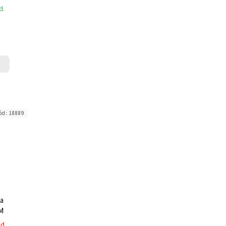
d.
ód:
18889
a
/M
ed