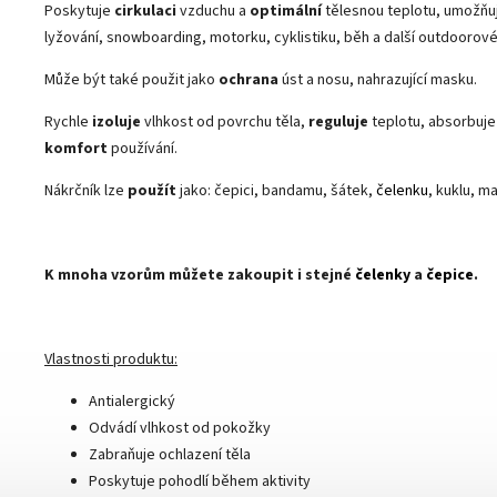
Poskytuje
cirkulaci
vzduchu a
optimální
tělesnou teplotu, umožňu
lyžování, snowboarding, motorku, cyklistiku, běh a další outdoorové 
Může být také použit jako
ochrana
úst a nosu, nahrazující masku.
Rychle
izoluje
vlhkost od povrchu těla,
reguluje
teplotu, absorbuje
komfort
používání.
Nákrčník lze
použít
jako
: čepici, bandamu, šátek,
čelenku
, kuklu, m
K mnoha vzorům můžete zakoupit i stejné
čelenky
a
čepice
.
Vlastnosti produktu:
Antialergický
Odvádí vlhkost od pokožky
Zabraňuje ochlazení těla
Poskytuje pohodlí během aktivity