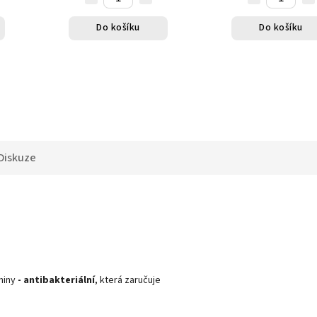
Do košíku
Do košíku
Diskuze
niny
- antibakteriální
, která zaručuje