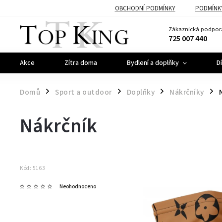
OBCHODNÍ PODMÍNKY
PODMÍNK
Zákaznická podpor
725 007 440
Akce
Zítra doma
Bydlení a doplňky
D
Domů
Sport a outdoor
Doplňky
Nákrčníky
/
/
/
/
Nákrčník
Kód:
5163
Neohodnoceno