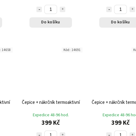
Do košíku
Do košíku
:
14658
Kód:
14691
K
ktivní
Čepice + nákrčník termoaktivní
Čepice + nákrčník termo
Expedice 48-96 hod.
Expedice 48-96 ho
399 Kč
399 Kč