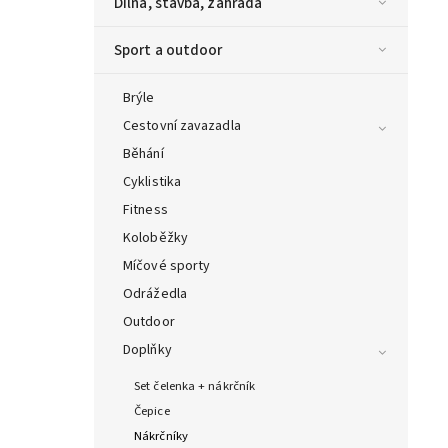
Dílna, stavba, zahrada
Sport a outdoor
Brýle
Cestovní zavazadla
Běhání
Cyklistika
Fitness
Koloběžky
Míčové sporty
Odrážedla
Outdoor
Doplňky
Set čelenka + nákrčník
Čepice
Nákrčníky