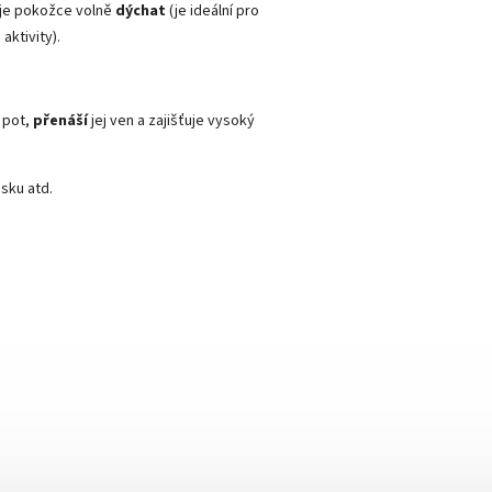
je pokožce volně
dýchat
(je ideální pro
aktivity).
 pot,
přenáší
jej ven a zajišťuje vysoký
asku atd.