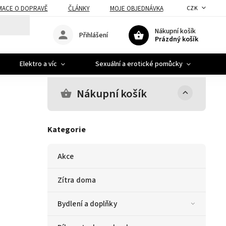
MACE O DOPRAVĚ
ČLÁNKY
MOJE OBJEDNÁVKA
CZK
Nákupní košík
Přihlášení
Prázdný košík
Elektro a víc
Sexuální a erotické pomůcky
A
Nákupní košík
Kategorie
Akce
Zítra doma
Bydlení a doplňky