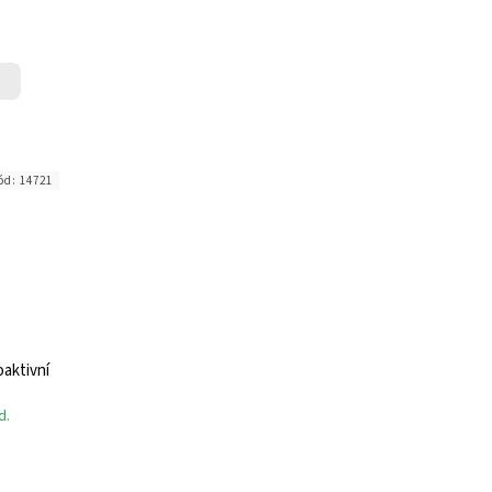
ód:
14721
aktivní
d.