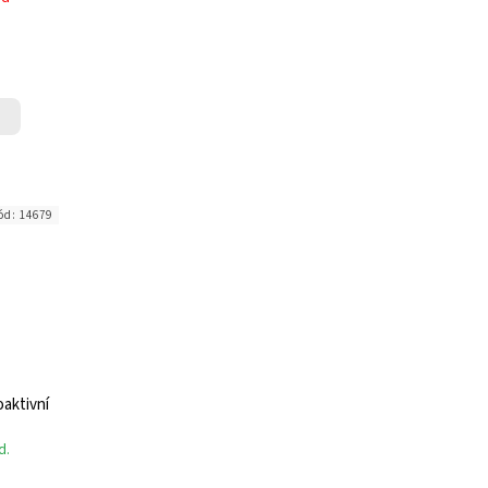
ód:
14679
aktivní
d.