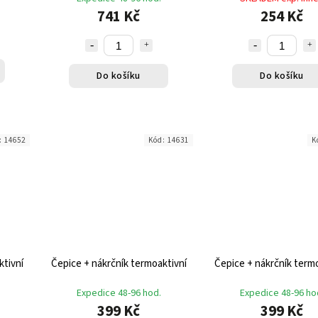
741 Kč
254 Kč
Do košíku
Do košíku
:
14652
Kód:
14631
K
ktivní
Čepice + nákrčník termoaktivní
Čepice + nákrčník termo
Expedice 48-96 hod.
Expedice 48-96 ho
399 Kč
399 Kč