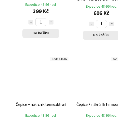
Expedice 48-96 hod.
pouzdrem hnědé
Expedice 48-96 hod.
399 Kč
606 Kč
Do košíku
Do košíku
Kód:
14646
Kód
Čepice + nákrčník termoaktivní
Čepice + nákrčník termoa
Expedice 48-96 hod.
Expedice 48-96 hod.