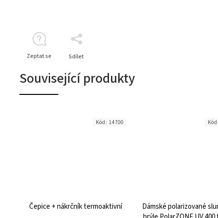
Zeptat se
Sdílet
Související produkty
Kód:
14700
Kód
Čepice + nákrčník termoaktivní
Dámské polarizované slu
brýle PolarZONE UV 400 fi