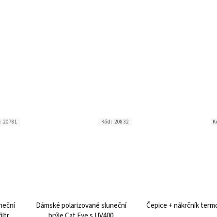
:
20781
Kód:
20832
K
neční
Dámské polarizované sluneční
Čepice + nákrčník termo
ltr s
brýle Cat Eye s UV400