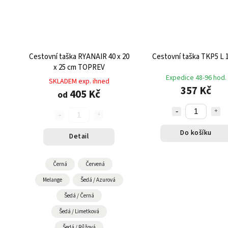
Cestovní taška RYANAIR 40 x 20
Cestovní taška TKP5 L 
x 25 cm TOPREV
Expedice 48-96 hod.
SKLADEM exp. ihned
357 Kč
405 Kč
od
Do košíku
Detail
Černá
Červená
Melange
Šedá / Azurová
Šedá / Černá
Šedá / Limetková
Šedá / Růžová