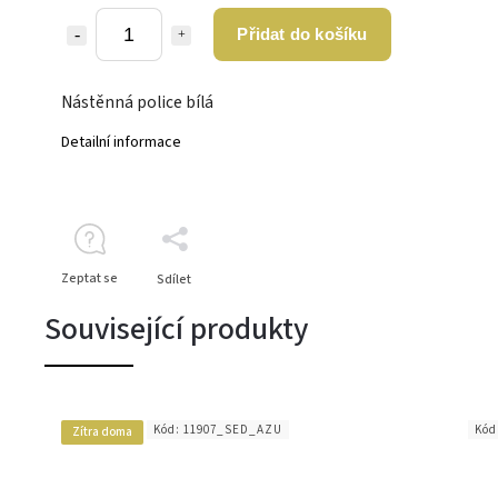
Přidat do košíku
Nástěnná police bílá
Detailní informace
Zeptat se
Sdílet
Související produkty
Kód:
11907_SED_AZU
Kód
Zítra doma