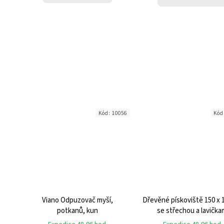
Kód:
10056
Kód
Viano Odpuzovač myší,
Dřevěné pískoviště 150 x 
potkanů, kun
se střechou a lavička