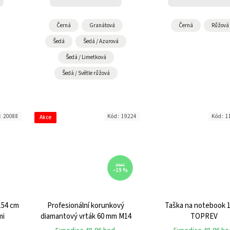
Černá
Granátová
Černá
Růžová
Šedá
Šedá / Azurová
Šedá / Limetková
Šedá / Světle růžová
:
20088
Kód:
19224
Kód:
1
Akce
570 Kč
–19 %
154 cm
Profesionální korunkový
Taška na notebook 1
mi
diamantový vrták 60 mm M14
TOPREV