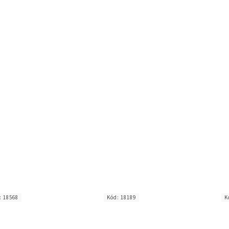
:
18568
Kód:
18189
K