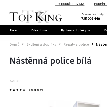
OBCHODNÍ PODMÍNKY
PODMÍNK
Zákaznická podpor
725 007 440
Akce
Zítra doma
Bydlení a doplňky
D
Domů
Bydlení a doplňky
Regály a police
Nástěn
/
/
/
Nástěnná police bílá
Kód:
6801
3 hodnocení