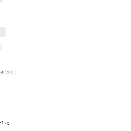
d.
ód:
10071
 1 kg