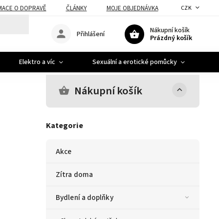
MACE O DOPRAVĚ
ČLÁNKY
MOJE OBJEDNÁVKA
CZK
Nákupní košík
Přihlášení
Prázdný košík
Elektro a víc
Sexuální a erotické pomůcky
A
Nákupní košík
Kategorie
Akce
Zítra doma
Bydlení a doplňky