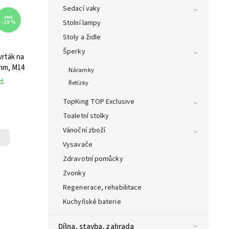
Sedací vaky
279 Kč
Stolní lampy
–29 %
Stoly a židle
Šperky
rták na
 mm, M14
Náramky
d.
Řetízky
TopKing TOP Exclusive
Toaletní stolky
Vánoční zboží
Vysavače
Zdravotní pomůcky
Zvonky
Regenerace, rehabilitace
Kuchyňské baterie
Dílna, stavba, zahrada