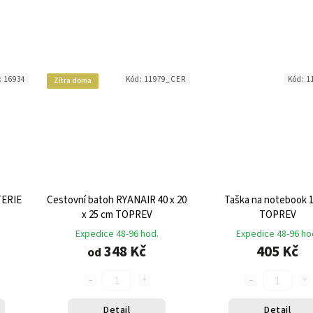
:
16934
Kód:
11979_CER
Kód:
1
Zítra doma
ERIE
Cestovní batoh RYANAIR 40 x 20
Taška na notebook 1
x 25 cm TOPREV
TOPREV
Expedice 48-96 hod.
Expedice 48-96 ho
348 Kč
405 Kč
od
Detail
Detail