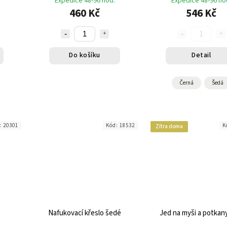
Expedice 48-96 hod.
Expedice 48-96 ho
460 Kč
546 Kč
Do košíku
Detail
Černá
Šedá
:
20301
Kód:
18532
K
Zítra doma
Nafukovací křeslo šedé
Jed na myši a potkany