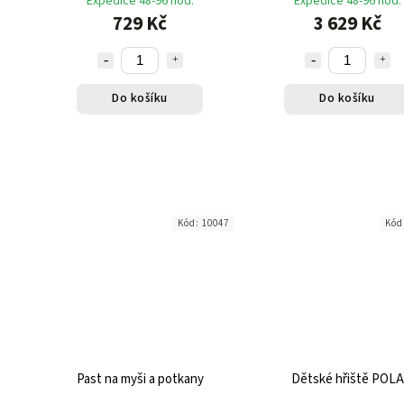
Expedice 48-96 hod.
Expedice 48-96 hod.
729 Kč
3 629 Kč
Do košíku
Do košíku
Kód:
10047
Kód
Past na myši a potkany
Dětské hřiště POLA