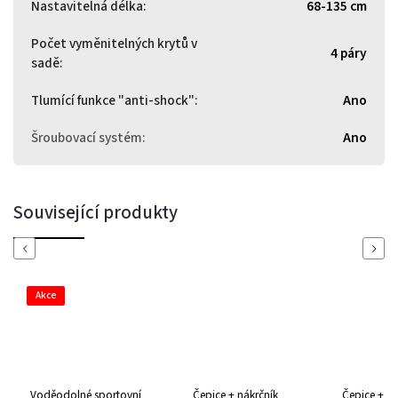
Nastavitelná délka
:
68-135 cm
Počet vyměnitelných krytů v
4 páry
sadě
:
Tlumící funkce "anti-shock"
:
Ano
Šroubovací systém
:
Ano
Související produkty
Previous
Next
Akce
Voděodolné sportovní
Čepice + nákrčník
Čepice + ná