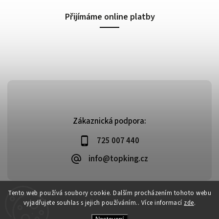
Přijímáme online platby
Zákaznická podpora:
725 007 440
info@topking.cz
Tento web používá soubory cookie. Dalším procházením tohoto webu
vyjadřujete souhlas s jejich používáním.. Více informací
zde
.
Copyright 2026
Top King
. Všechna práva vyhrazena.
Vytvořil
Shoptet
| Design
Shoptak.cz