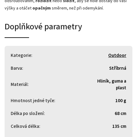
odšroubováním,
rozložit
nebo
složit
, aby se hole dostaly do vaší
výšky a otáčet
opačným
směrem, než při odemykání.
Doplňkové parametry
Kategorie
:
Outdoor
Barva
:
Stříbrná
Hliník, guma a
Materiál
:
plast
Hmotnost jedné tyče
:
100 g
Délka po složení
:
68 cm
Celková délka
:
135 cm