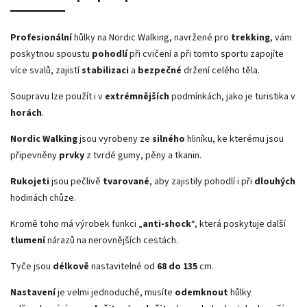
Profesionální
hůlky na Nordic Walking, navržené pro
trekking
, vám
poskytnou spoustu
pohodlí
při cvičení a při tomto sportu zapojíte
více svalů, zajistí
stabilizaci
a
bezpečné
držení celého těla.
Soupravu lze použít i v
extrémnějších
podmínkách, jako je turistika v
horách
.
Nordic Walking
jsou vyrobeny ze
silného
hliníku, ke kterému jsou
připevněny
prvky
z tvrdé gumy, pěny a tkanin.
Rukojeti
jsou pečlivě
tvarované
, aby zajistily pohodlí i při
dlouhých
hodinách chůze.
Kromě toho má výrobek funkci „
anti-shock
“, která poskytuje další
tlumení
nárazů na nerovnějších cestách.
Tyče jsou
délkově
nastavitelné od
68 do 135
cm.
Nastavení
je velmi jednoduché, musíte
odemknout
hůlky