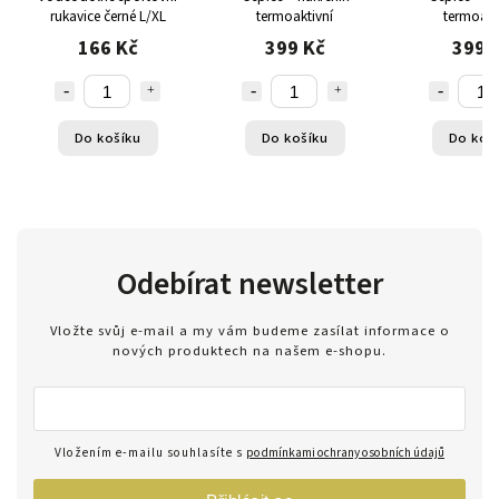
rukavice černé L/XL
termoaktivní
termoakt
166 Kč
399 Kč
399 
Do košíku
Do košíku
Do koš
Odebírat newsletter
Vložte svůj e-mail a my vám budeme zasílat informace o
nových produktech na našem e-shopu.
Vložením e-mailu souhlasíte s
podmínkami ochrany osobních údajů