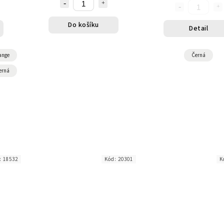
Do košíku
Detail
ange
Černá
erná
:
18532
Kód:
20301
K