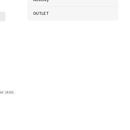
OUTLET
ód:
18161