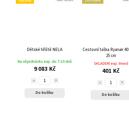
Výprodej
Zítra doma
Dětské hřiště NELA
Cestovní taška Ryanair 40 
25 cm
Na objednávku exp. do 7-10 dnů
SKLADEM exp. ihned
9 083 Kč
401 Kč
Do košíku
Do košíku