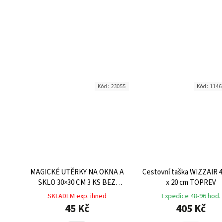
Kód:
23055
Kód:
114
MAGICKÉ UTĚRKY NA OKNA A
Cestovní taška WIZZAIR 4
SKLO 30×30 CM 3 KS BEZ
x 20 cm TOPREV
CHEMIE
SKLADEM exp. ihned
Expedice 48-96 hod.
45 Kč
405 Kč