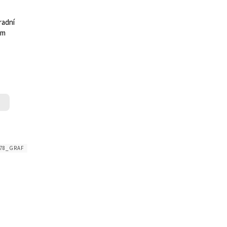
radní
cm
978_GRAF