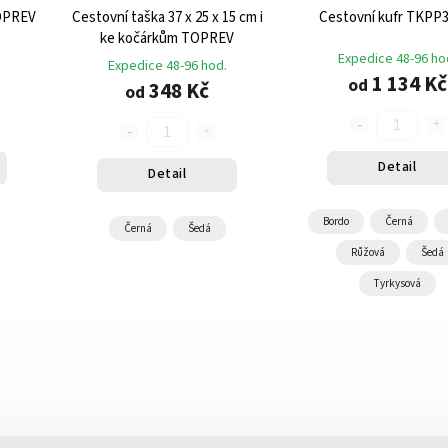
TOPREV
Cestovní taška 37 x 25 x 15 cm i
Cestovní kufr TKPP
ke kočárkům TOPREV
Expedice 48-96 ho
Expedice 48-96 hod.
1 134 Kč
od
348 Kč
od
Detail
Detail
Bordo
Černá
Černá
Šedá
Růžová
Šedá
Tyrkysová