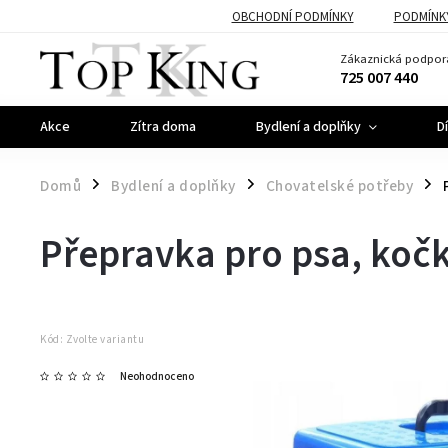
OBCHODNÍ PODMÍNKY
PODMÍNK
Zákaznická podpor
725 007 440
Akce
Zítra doma
Bydlení a doplňky
D
Domů
Bydlení a doplňky
Chovatelské potřeby
/
/
/
Přepravka pro psa, koč
Kód:
Zvolte variantu
Neohodnoceno