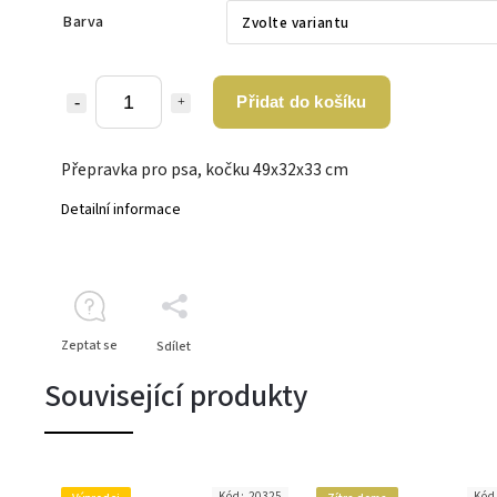
Barva
Přidat do košíku
Přepravka pro psa, kočku 49x32x33 cm
Detailní informace
Zeptat se
Sdílet
Související produkty
Kód:
20325
Kód