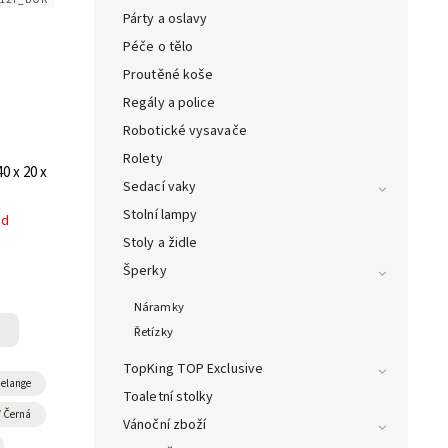
Párty a oslavy
Péče o tělo
Proutěné koše
Regály a police
Robotické vysavače
Rolety
0 x 20 x
Sedací vaky
Stolní lampy
ed
Stoly a židle
Šperky
Náramky
Řetízky
TopKing TOP Exclusive
elange
Toaletní stolky
/ Černá
Vánoční zboží