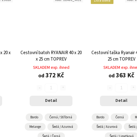
Zítra doma
x 20 x
Cestovní batoh RYANAIR 40 x 20
Cestovní taška Ryanair 4
x 25 cm TOPREV
25 cm TOPREV
SKLADEM exp. ihned
SKLADEM exp. ihn
372 Kč
363 Kč
od
od
Detail
Detail
Bordo
Černá / Stříbrná
Bordo
Černá
M
Melange
Šedá / Azurová
Šedá / Azurová
Šedá 
Šedá / Černá
Šedá / Limetková