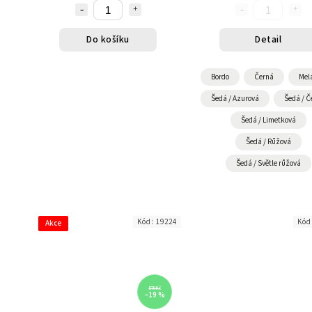
Do košíku
Detail
Bordo
Černá
Mel
Šedá / Azurová
Šedá / Č
Šedá / Limetková
Šedá / Růžová
Šedá / Světle růžová
Kód:
19224
Kód
Akce
570 Kč
–19 %