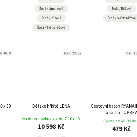
Šedá / Limetková
Šedá / Růžová
Šedá / Růžová
Šedá / Světle růžová
Šedá / Světle růžová
69_BOR
Kód:
20322
Kód:
1
0 x 30
Dětské hřiště LENA
Cestovní batoh RYANAIR
x 25 cm TOPREV
Na objednávku exp. do 7-10 dnů
Expedice 48-96 ho
10 598 Kč
479 Kč