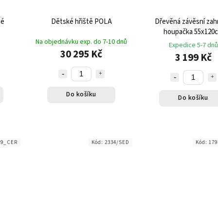
dé
Dětské hřiště POLA
Dřevěná závěsní zah
houpačka 55x120
Na objednávku exp. do 7-10 dnů
Expedice 5-7 dnů
30 295 Kč
3 199 Kč
Do košíku
Do košíku
49_CER
Kód:
2334/SED
Kód:
17