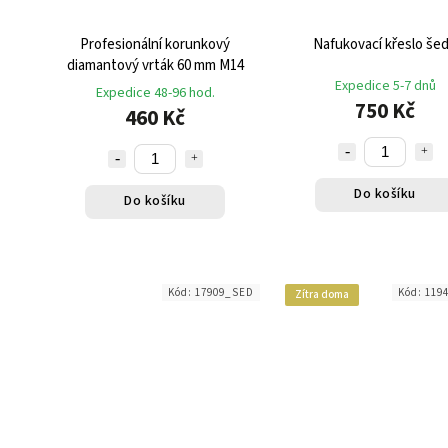
Profesionální korunkový
Nafukovací křeslo še
diamantový vrták 60 mm M14
Expedice 5-7 dnů
Expedice 48-96 hod.
750 Kč
460 Kč
Do košíku
Do košíku
Kód:
17909_SED
Kód:
119
Zítra doma