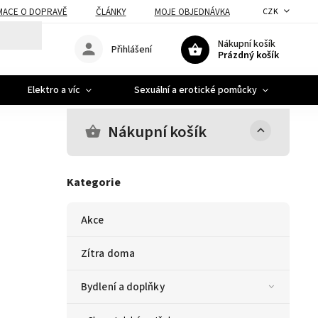
MACE O DOPRAVĚ
ČLÁNKY
MOJE OBJEDNÁVKA
CZK
Nákupní košík
Přihlášení
Prázdný košík
Elektro a víc
Sexuální a erotické pomůcky
A
Nákupní košík
Kategorie
Akce
Zítra doma
Bydlení a doplňky