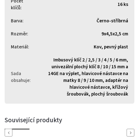
Počet
16 ks
klíčů
:
Barva
:
Černo-stříbrná
Rozměr
:
9x4,5x2,5 cm
Materiál
:
Kov, pevný plast
Imbusový klíč 2 / 2,5 / 3 / 4 / 5 / 6 mm,
univezální plochý klíč 8 / 10 / 15 mm a
Sada
14GE na výplet, hlavicové nástavce na
obsahuje
:
matky 8 / 9 / 10 mm, adaptér na
hlavicové nástavce, křížový
šroubovák, plochý šroubovák
Související produkty
Previous
Next