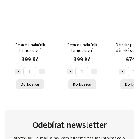
Čepice + nákrčník
Čepice + nákrčník
Dámské pola
termoaktivní
termoaktivní
dámské sluneč
PolarZONE 
399 Kč
399 Kč
674 
béžov
Do košíku
Do košíku
Do koš
Odebírat newsletter
Vložte svůj e-mail a my vám budeme zasílat informace o