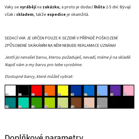
Vaky se
vyrábějí
na
zakázku
, a proto je dodací
lhůta
2-5 dní. Bývají
však i
skladem
, takže
expedice
je okamžitá.
SEDACÍ VAK JE URČEN POUZE K SEZENÍ! V PŘÍPADĚ POŠKOZENÍ
ZPŮSOBENÉ SKÁKÁNÍM NA NĚM NEBUDE REKLAMACE UZNÁNA!
Jestli jsi nenašel barvu, kterou požaduješ, nevadí, máme ji na skladě.
Napiš nám a my barvu pro tebe vyrobíme.
Dostupné barvy, které můžeš vybrat:
Doplňkové parametry