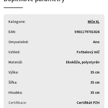
Kategorie
:
Míče XL
EAN
:
5901179701826
Omyvatelné
:
Ano
Vzhled
:
Fotbalový míč
Materiál
:
Ekokůže, polystyrén
Výška
:
35 cm
Šířka
:
35 cm
Hloubka
:
35 cm
Certifikace
:
Certifikát PZH