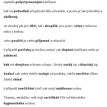
naplněn
polystyrenovými
kuličkami.
Vak se
pohodlně
přizpůsobí tělu uživatele, a proto je tak pohodlný a
oblíbený
.
Je vhodný jak pro
děti
, tak i
dospělé
, pro práci i
relax
u televize
nebo s knihou.
Jeho
použití
je velmi
příjemné
a relaxační.
V případě
potřeby
je možno sedací vak
doplnit
kuličkami nebo je
odebrat
.
Vak
má
dvojitou
ochranu vstupu - široký
suchý
zip a
klasický
zip.
Sedací
vak velmi dobře
izoluje
od podlahy, takže
necítíte
vůbec
žádný
chlad
.
V případě
znečištění
stačí vak umýt
mýdlovou
vodou.
Tkaniny, ekokůže i nitě mají
certifikát
PZH od Národního
hygienického
ústavu.