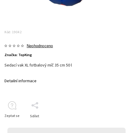
Kód:
19042
Neohodnoceno
Značka:
TopKing
Sedací vak XL fotbalový míč 35 cm 50 l
Detailní informace
Zeptat se
Sdílet