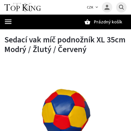
CZK
Prázdný košík
Hledat
Sedací vak míč podnožník XL 35cm
Modrý / Žlutý / Červený