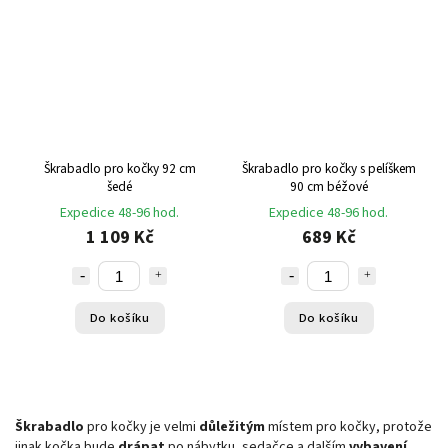
Škrabadlo pro kočky 92 cm
Škrabadlo pro kočky s pelíškem
šedé
90 cm béžové
Expedice 48-96 hod.
Expedice 48-96 hod.
1 109 Kč
689 Kč
Do košíku
Do košíku
Škrabadlo
pro kočky je velmi
důležitým
místem pro kočky, protože
jinak kočka bude
drápat
po nábytku, sedačce a dalším
vybavení