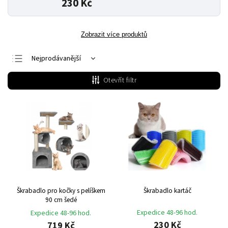
230 Kč
Zobrazit více produktů
Nejprodávanější
Nejlevnější
Otevřít filtr
Nejdražší
Abecedně
Škrabadlo pro kočky s pelíškem
Škrabadlo kartáč
90 cm šedé
Expedice 48-96 hod.
Expedice 48-96 hod.
230 Kč
719 Kč