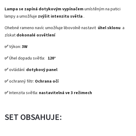
Lampa se zapíná dotykovým vypínačem
umístěným na patici
lampy a umožňuje
zvýšit intenzitu světla
.
Ohebné rameno navíc umožňuje libovolně nastavit
úhel sklonu
a
získat
dokonalé osvětlení
✅
Výkon:
3W
✅
Úhel dopadu světla:
120°
✅
ovládání:
dotykový panel
✅
ochranný filtr:
Ochrana očí
✅
Intenzita světla:
nastavitelná ve 3 režimech
SET OBSAHUJE: