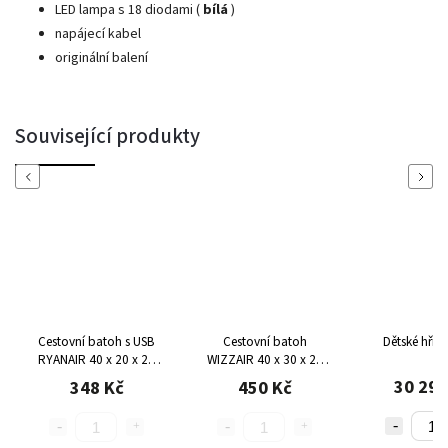
LED lampa s 18 diodami (
bílá
)
napájecí kabel
originální balení
Související produkty
Previous
Next
Cestovní batoh s USB
Cestovní batoh
Dětské hřiš
RYANAIR 40 x 20 x 25
WIZZAIR 40 x 30 x 20
cm TOPREV
cm TOPREV
30 295
348 Kč
450 Kč