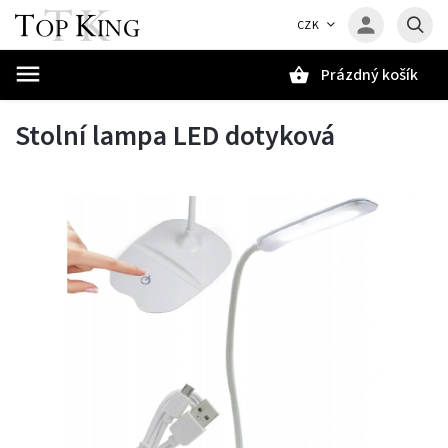
CZK
Prázdný košík
Hledat
Stolní lampa LED dotyková