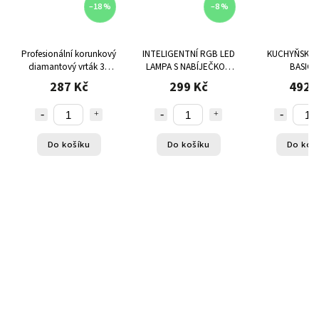
–18 %
–8 %
Profesionální korunkový
INTELIGENTNÍ RGB LED
KUCHYŇSKÁ 
diamantový vrták 35
LAMPA S NABÍJEČKOU
BASIC S
mm M14
QI A BLUETOOTH
287 Kč
299 Kč
492 
REPRODUKTOREM -
5V1, BÍLÁ
Do košíku
Do košíku
Do koš