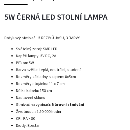
5W ČERNÁ LED STOLNÍ LAMPA
Dotykový stmívač - 5 REŽIMŮ JASU, 3 BARVY
Světelný zdroj: SMD LED
Napětí lampy: 5V DC, 2A
Příkon: 5W
Barva světla: teplá, neutrální, studená
Rozměry základny s klipem: 8x5cm
Rozměry stojánku: 11 x 7 cm
Délka kabelu: 150 cm
Nastavení sklonu
Stmívač na vypínači:
5 úrovní stmívání
Životnost: až 50 000 hodin
CRI: RA> 80
Diody: Epistar