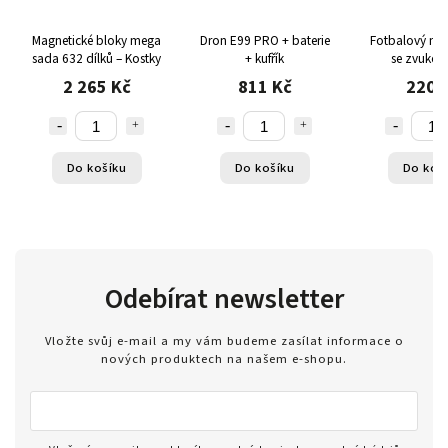
Magnetické bloky mega
Dron E99 PRO + baterie
Fotbalový míč 
sada 632 dílků – Kostky
+ kufřík
se zvukov
světelnými 
2 265 Kč
811 Kč
220 
Do košíku
Do košíku
Do koš
Odebírat newsletter
Vložte svůj e-mail a my vám budeme zasílat informace o
nových produktech na našem e-shopu.