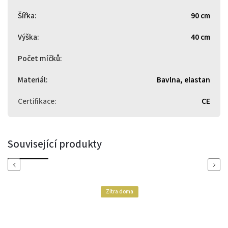
Šířka
:
90 cm
Výška
:
40 cm
Počet míčků
:
Materiál
:
Bavlna, elastan
Certifikace
:
CE
Související produkty
Previous
Next
Zítra doma