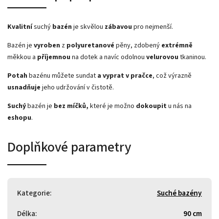
Kvalitní
suchý
bazén
je skvělou
zábavou
pro nejmenší.
Bazén je
vyroben
z
polyuretanové
pěny, zdobený
extrémně
měkkou a
příjemnou
na dotek a navíc odolnou
velurovou
tkaninou.
Potah
bazénu můžete
sundat
a vyprat v pračce
, což výrazně
usnadňuje
jeho udržování v čistotě.
Suchý
bazén je
bez míčků,
které je možno
dokoupit
u nás na
eshopu
.
Doplňkové parametry
Kategorie
:
Suché bazény
Délka
:
90 cm