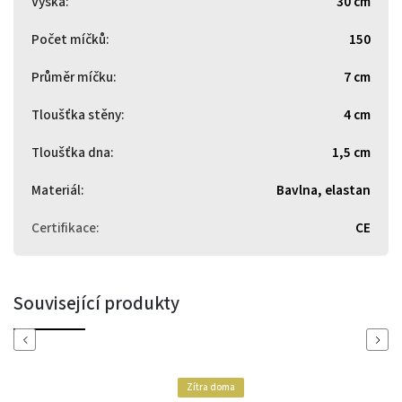
Výška
:
30 cm
Počet míčků
:
150
Průměr míčku
:
7 cm
Tloušťka stěny
:
4 cm
Tloušťka dna
:
1,5 cm
Materiál
:
Bavlna, elastan
Certifikace
:
CE
Související produkty
Previous
Next
Zítra doma