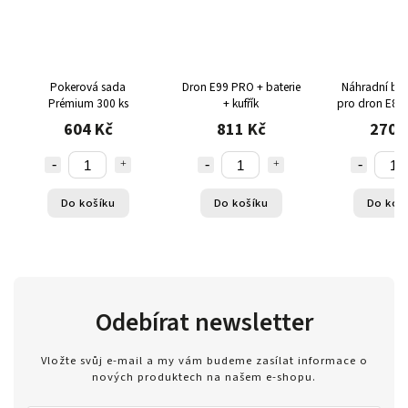
Pokerová sada
Dron E99 PRO + baterie
Náhradní bate
Prémium 300 ks
+ kufřík
pro dron E88, 
Po 3,7V 18
604 Kč
811 Kč
270 
výdrží až 15 m
Do košíku
Do košíku
Do koš
Odebírat newsletter
Vložte svůj e-mail a my vám budeme zasílat informace o
nových produktech na našem e-shopu.