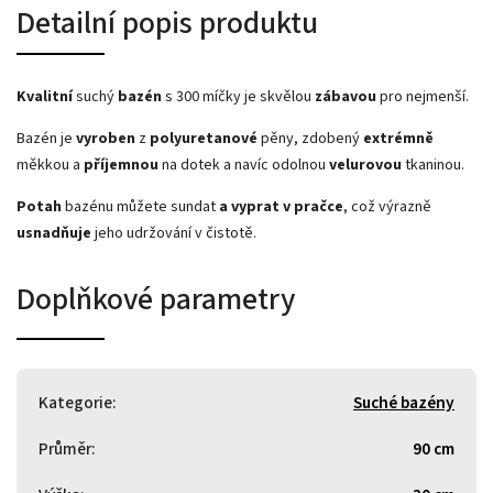
Detailní popis produktu
Kvalitní
suchý
bazén
s 300 míčky je skvělou
zábavou
pro nejmenší.
Bazén je
vyroben
z
polyuretanové
pěny, zdobený
extrémně
měkkou a
příjemnou
na dotek a navíc odolnou
velurovou
tkaninou.
Potah
bazénu můžete
sundat
a vyprat v pračce
, což výrazně
usnadňuje
jeho udržování v čistotě.
Doplňkové parametry
Kategorie
:
Suché bazény
Průměr
:
90 cm