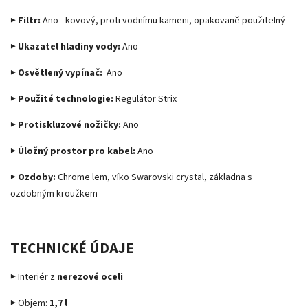
▶ Filtr:
Ano - kovový, proti vodnímu kameni, opakovaně použitelný
▶ Ukazatel hladiny vody:
Ano
▶ Osvětlený vypínač:
Ano
▶ Použité technologie:
Regulátor Strix
▶ Protiskluzové nožičky:
Ano
▶ Úložný prostor pro kabel:
Ano
▶ Ozdoby:
Chrome lem, víko Swarovski crystal, základna s
ozdobným kroužkem
TECHNICKÉ ÚDAJE
▶ Interiér z
nerezové oceli
▶ Objem:
1,7 l