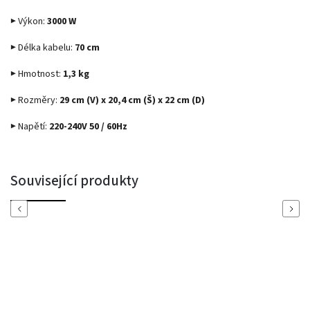
▶ Výkon:
3000 W
▶ Délka kabelu:
70 cm
▶ Hmotnost:
1,3 kg
▶ Rozměry:
29 cm (V) x 20,4 cm (Š) x 22 cm (D)
▶ Napětí:
220-240V 50 / 60Hz
Související produkty
Previous
Next