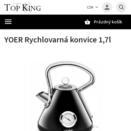
CZK
Prázdný košík
Hledat
YOER Rychlovarná konvice 1,7l