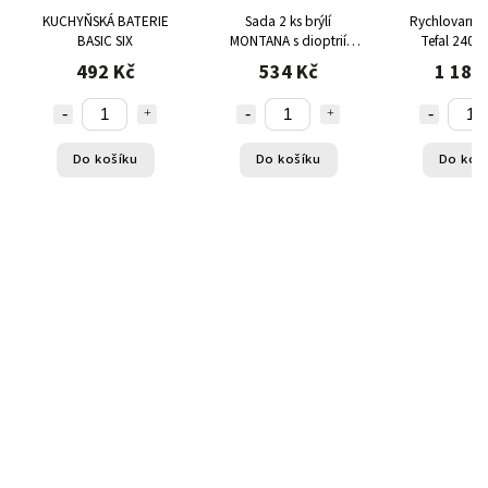
KUCHYŇSKÁ BATERIE
Sada 2 ks brýlí
Rychlovarná 
BASIC SIX
MONTANA s dioptrií
Tefal 2400 
+2,0 na čtení a práci na
492 Kč
534 Kč
1 188
počítači
Do košíku
Do košíku
Do koš