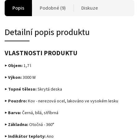
Popis
Podobné (9)
Diskuze
Detailní popis produktu
VLASTNOSTI PRODUKTU
▶ Objem:
1,7 l
▶ Výkon:
3000 W
▶ Topné těleso:
Skrytá deska
▶ Pouzdro:
Kov - nerezová ocel, lakováno ve vysokém lesku
▶ Barva:
Černá, bílá, stříbrná
▶ Základna:
Otočná - 360°
▶ Indikátor teploty:
Ano