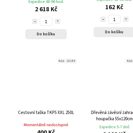
Expedice 48-96 hod.
162 Kč
2 618 Kč
Do košíku
Do košíku
Kód:
18189
Kód
Cestovní taška TKP5 XXL 250L
Dřevěná závěsní zahra
houpačka 55x120cm
Momentálně nedostupné
Expedice 5-7 dnů
400 Kč