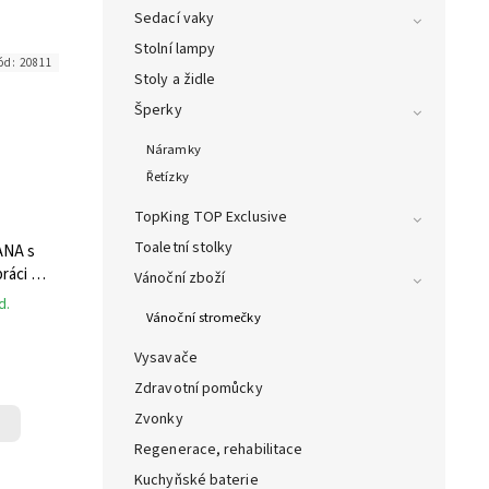
Sedací vaky
Stolní lampy
ód:
20811
Stoly a židle
Šperky
Náramky
Řetízky
TopKing TOP Exclusive
Toaletní stolky
ANA s
práci na
Vánoční zboží
d.
Vánoční stromečky
Vysavače
Zdravotní pomůcky
Zvonky
Regenerace, rehabilitace
Kuchyňské baterie