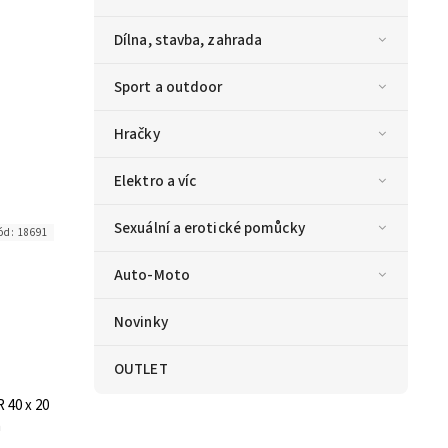
Dílna, stavba, zahrada
Sport a outdoor
Hračky
Elektro a víc
Sexuální a erotické pomůcky
ód:
18691
Auto-Moto
Novinky
OUTLET
 40 x 20
m