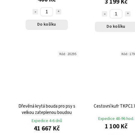
3 199 Kč
Do košíku
Do košíku
Kód:
20295
Kód:
179
Dřevěná krytá bouda pro psy s
Cestovní kufr TKPC1 
velkou zateplenou boudou
Expedice 48-96 hod.
Expedice 4-6 dnů
1 100 Kč
41 667 Kč