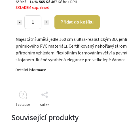
659 Kč
–14 %
565 Kč
467 Kč bez DPH
SKLADEM exp. ihned
Přidat do košíku
Majestátní umělá jedle 160 cm s ultra-realistickým 3D, jehl
prémiového PVC materiálu. Certifikovaný nehořlavý strom
přírodním vzhledem, flexibilním formováním větví a pevn
stojanem. Ručně vyráběná elegance pro velkolepé Vánoce.
Detailní informace
Zeptat se
Sdílet
Související produkty