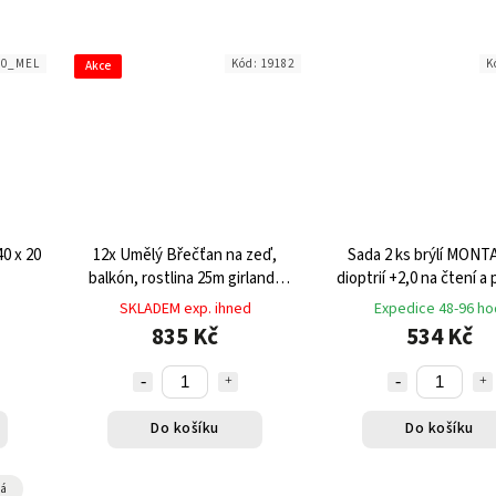
80_MEL
Kód:
19182
K
Akce
0 x 20
12x Umělý Břečťan na zeď,
Sada 2 ks brýlí MONT
balkón, rostlina 25m girlanda
dioptrií +2,0 na čtení a 
květina
počítači
SKLADEM exp. ihned
Expedice 48-96 ho
835 Kč
534 Kč
Do košíku
Do košíku
ná