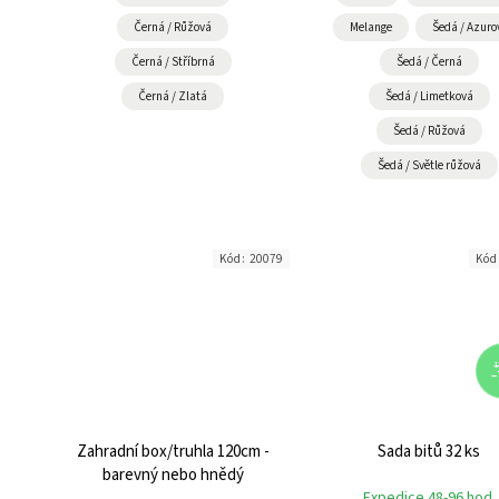
Černá / Růžová
Melange
Šedá / Azuro
Černá / Stříbrná
Šedá / Černá
Černá / Zlatá
Šedá / Limetková
Šedá / Růžová
Šedá / Světle růžová
Kód:
20079
Kód
1
–
Zahradní box/truhla 120cm -
Sada bitů 32 ks
barevný nebo hnědý
Expedice 48-96 hod.