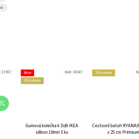
vá
:
17367
Kód:
18547
K
Akce
Zítra doma
Zítra doma
76 Kč
7 %
Gumová kolečka k židli IKEA
Cestovní batoh RYANAIR
silikon 10mm 5 ks
x 25 cm Prémiu