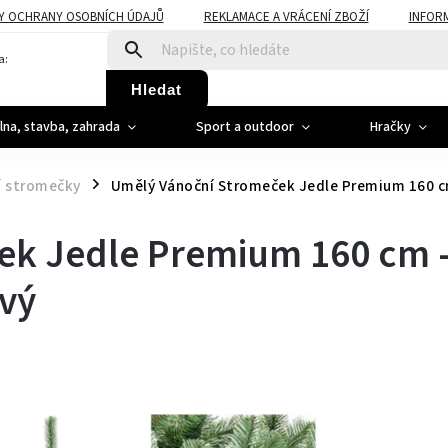
Y OCHRANY OSOBNÍCH ÚDAJŮ
REKLAMACE A VRÁCENÍ ZBOŽÍ
INFOR
a:
Hledat
ílna, stavba, zahrada
Sport a outdoor
Hračky
í stromečky
Umělý Vánoční Stromeček Jedle Premium 160 cm 
/
ek Jedle Premium 160 cm 
avý