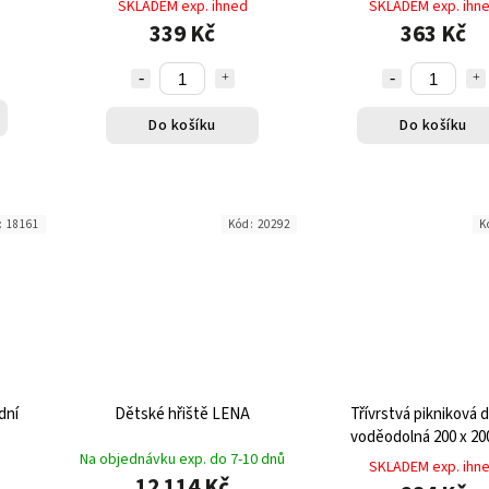
SKLADEM exp. ihned
SKLADEM exp. ihn
339 Kč
363 Kč
Do košíku
Do košíku
:
18161
Kód:
20292
K
dní
Dětské hřiště LENA
Třívrstvá pikniková 
voděodolná 200 x 20
Na objednávku exp. do 7-10 dnů
SKLADEM exp. ihn
12 114 Kč