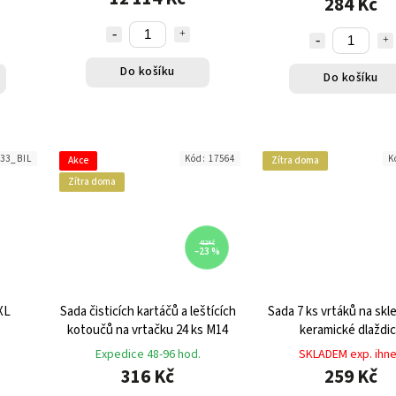
284 Kč
Do košíku
Do košíku
33_BIL
Kód:
17564
K
Akce
Zítra doma
Zítra doma
412 Kč
–23 %
XL
Sada čisticích kartáčů a leštících
Sada 7 ks vrtáků na skl
kotoučů na vrtačku 24 ks M14
keramické dlaždi
Expedice 48-96 hod.
SKLADEM exp. ihn
316 Kč
259 Kč