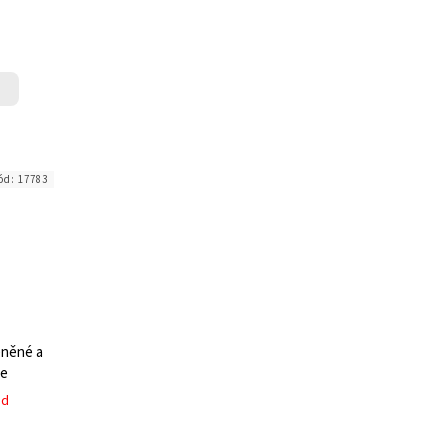
ód:
17783
eněné a
ce
ed