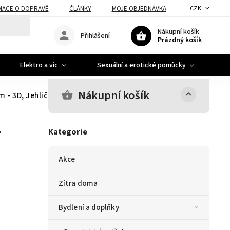
MACE O DOPRAVĚ
ČLÁNKY
MOJE OBJEDNÁVKA
CZK
Nákupní košík
Přihlášení
Prázdný košík
Elektro a víc
Sexuální a erotické pomůcky
A
Nákupní košík
- 3D, Jehličí PVC, Nehořlavý
-
Kategorie
Akce
Zítra doma
Bydlení a doplňky