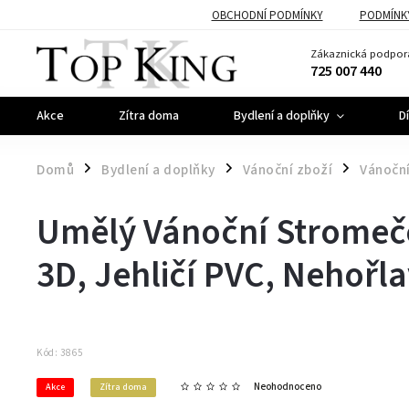
OBCHODNÍ PODMÍNKY
PODMÍNK
Zákaznická podpor
725 007 440
Akce
Zítra doma
Bydlení a doplňky
D
Domů
Bydlení a doplňky
Vánoční zboží
Vánočn
/
/
/
Umělý Vánoční Stromeč
3D, Jehličí PVC, Nehořl
Kód:
3865
Neohodnoceno
Akce
Zítra doma