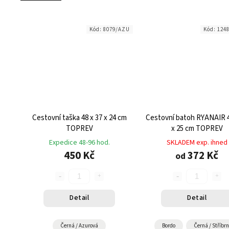
Kód:
8079/AZU
Kód:
124
Cestovní taška 48 x 37 x 24 cm
Cestovní batoh RYANAIR 4
TOPREV
x 25 cm TOPREV
Expedice 48-96 hod.
SKLADEM exp. ihned
450 Kč
372 Kč
od
Detail
Detail
Černá / Azurová
Bordo
Černá / Stříbr