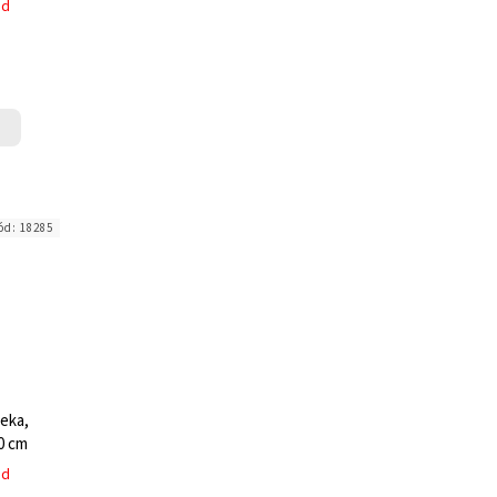
ed
ód:
18285
deka,
0 cm
ed