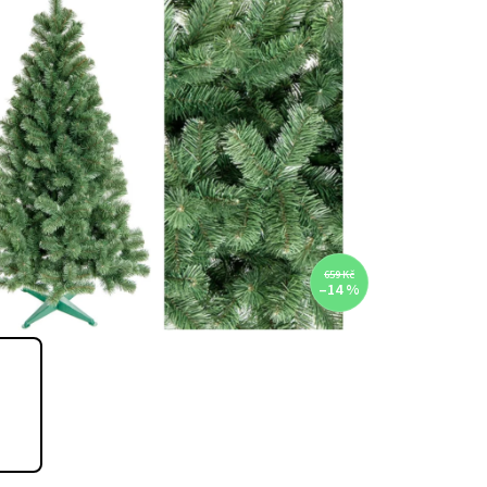
659 Kč
–14 %