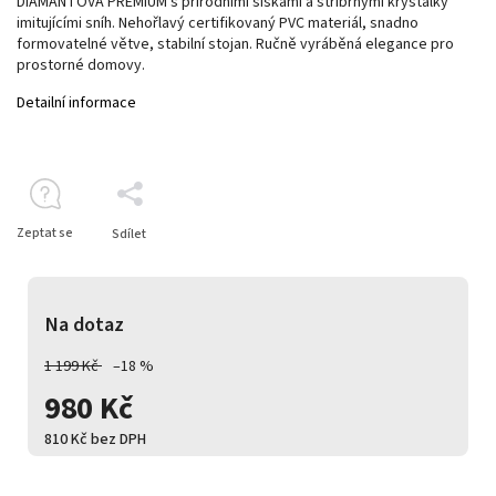
DIAMANTOVÁ PREMIUM s přírodními šiškami a stříbrnými krystalky
imitujícími sníh. Nehořlavý certifikovaný PVC materiál, snadno
formovatelné větve, stabilní stojan. Ručně vyráběná elegance pro
prostorné domovy.
Detailní informace
Zeptat se
Sdílet
Na dotaz
1 199 Kč
–18 %
980 Kč
810 Kč bez DPH