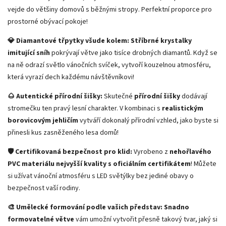
vejde do většiny domovů s běžnými stropy. Perfektní proporce pro
prostorné obývací pokoje!
💎 Diamantové třpytky všude kolem:
Stříbrné krystalky
imitující sníh
pokrývají větve jako tisíce drobných diamantů. Když se
na ně odrazí světlo vánočních svíček, vytvoří kouzelnou atmosféru,
která vyrazí dech každému návštěvníkovi!
🌰 Autentické přírodní šišky:
Skutečné
přírodní šišky
dodávají
stromečku ten pravý lesní charakter. V kombinaci s
realistickým
borovicovým jehličím
vytváří dokonalý přírodní vzhled, jako byste si
přinesli kus zasněženého lesa domů!
🛡️ Certifikovaná bezpečnost pro klid:
Vyrobeno z
nehořlavého
PVC materiálu nejvyšší kvality s oficiálním certifikátem
! Můžete
si užívat vánoční atmosféru s LED světýlky bez jediné obavy o
bezpečnost vaší rodiny.
🎨 Umělecké formování podle vašich představ:
Snadno
formovatelné větve
vám umožní vytvořit přesně takový tvar, jaký si