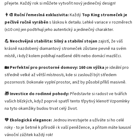
přejete. Každý rok si můžete vytvořit nový jedinečný design!
👨‍🎨 Ruční řemeslná exkluzivita:
Každý
Top King stromeček je
pečlivě ručně vyráběn
s láskou k detailu. Lehké variace v rozměrech
(±10 cm) jen podtrhují jeho autentický a jedinečný charakter.
💪 Neochvějná stabilita:
Silný a stabilní stojan
zajistí, že váš
krásně nazdobený diamantový stromeček zůstane pevně na svém
místě, i když kolem pobíhají nadšené děti nebo domácí mazlíčci.
🏡 Perfektní pro prostorné domovy:
160 cm výška
je ideální pro
středně velké až větší místnosti, kde si zaslouží být středem
pozornosti. Dokonale vyplní prostor, aniž by působil příliš masivně.
🎁 Investice do rodinné pohody:
Představte si radost ve tvářích
vašich blízkých, když poprvé spatří tento třpytivý klenot! Vzpomínky
na tyto okamžiky budou trvat celý život.
💚 Ekologická elegance:
Jednou investujete a užíváte si ho celé
roky - to je šetrné k přírodě i k vaší peněžence, a přitom máte luxusní
vánoční zážitek každý rok!