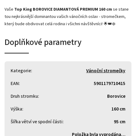
Vaše
Top King BOROVICE DIAMANTOVÁ PREMIUM 160 cm
se stane
tou nejkrásnější dominantou vašich vánočních oslav - stromečkem,
který bude obdivovat celá rodina i všichni návštěvníci! 🌟👑❄️
Doplňkové parametry
Kategorie
:
Vánoční stromečky
EAN
:
5901179710415
Druh stromku
:
Borovice
Výška
:
160 cm
Šířka větví ve spodní části
:
95 cm
Položka byla vyprodána…