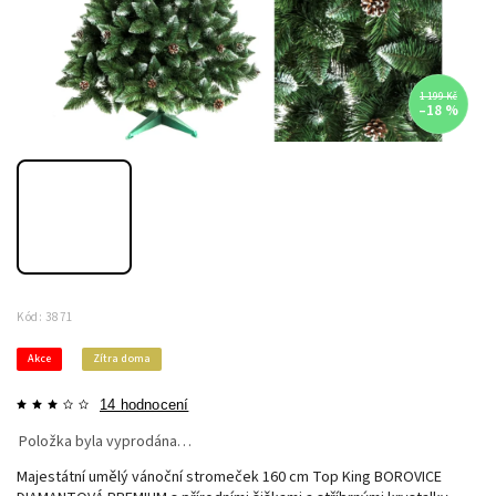
1 199 Kč
–18 %
Kód:
3871
Akce
Zítra doma
14 hodnocení
Položka byla vyprodána…
Majestátní umělý vánoční stromeček 160 cm Top King BOROVICE