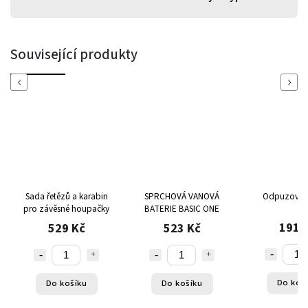
Související produkty
Previous
Next
Sada řetězů a karabin
SPRCHOVÁ VANOVÁ
Odpuzovač
pro závěsné houpačky
BATERIE BASIC ONE
191 
529 Kč
523 Kč
Do koš
Do košíku
Do košíku