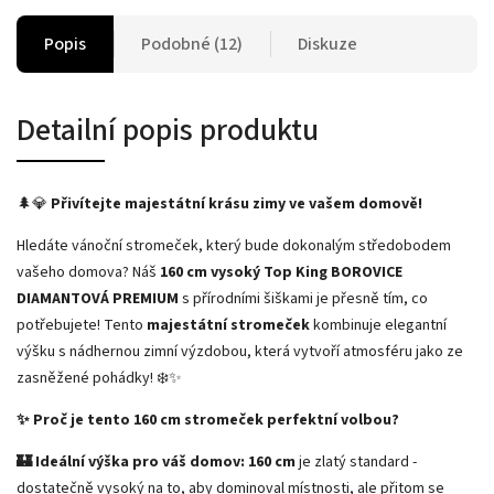
Popis
Podobné (12)
Diskuze
Detailní popis produktu
🌲💎
Přivítejte majestátní krásu zimy ve vašem domově!
Hledáte vánoční stromeček, který bude dokonalým středobodem
vašeho domova? Náš
160 cm vysoký Top King BOROVICE
DIAMANTOVÁ PREMIUM
s přírodními šiškami je přesně tím, co
potřebujete! Tento
majestátní stromeček
kombinuje elegantní
výšku s nádhernou zimní výzdobou, která vytvoří atmosféru jako ze
zasněžené pohádky! ❄️✨
✨ Proč je tento 160 cm stromeček perfektní volbou?
🏰 Ideální výška pro váš domov:
160 cm
je zlatý standard -
dostatečně vysoký na to, aby dominoval místnosti, ale přitom se