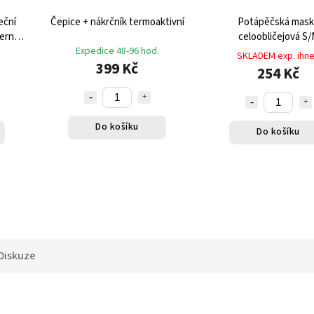
eční
Čepice + nákrčník termoaktivní
Potápěčská mask
erno-
celoobličejová S
Expedice 48-96 hod.
SKLADEM exp. ihn
399 Kč
254 Kč
Do košíku
Do košíku
Diskuze