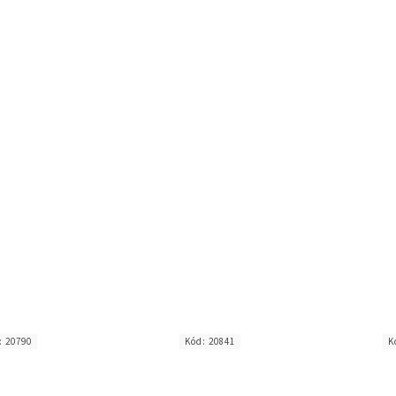
:
20790
Kód:
20841
K