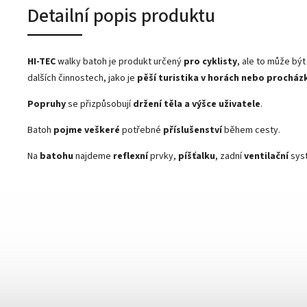
Detailní popis produktu
HI-TEC
walky batoh
je produkt určený
pro cyklisty
, ale to může být 
dalších činnostech, jako je
pěší turistika v horách nebo procház
Popruhy
se přizpůsobují
držení těla a výšce uživatele
.
Batoh
pojme veškeré
potřebné
příslušenství
během cesty.
Na
batohu
najdeme
reflexní
prvky,
píšťalku
, zadní
ventilační
sys