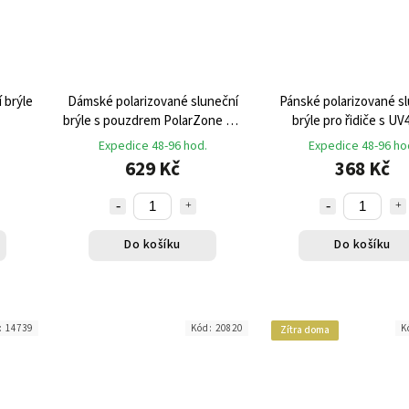
 brýle
Dámské polarizované sluneční
Pánské polarizované s
brýle s pouzdrem PolarZone UV
brýle pro řidiče s UV
400 Francouzský design
pouzdrem
Expedice 48-96 hod.
Expedice 48-96 ho
629 Kč
368 Kč
Do košíku
Do košíku
:
14739
Kód:
20820
K
Zítra doma