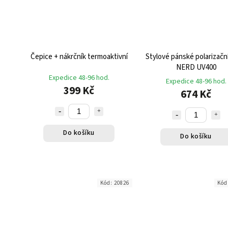
Čepice + nákrčník termoaktivní
Stylové pánské polarizační
NERD UV400
Expedice 48-96 hod.
Expedice 48-96 hod.
399 Kč
674 Kč
Do košíku
Do košíku
Kód:
20826
Kód