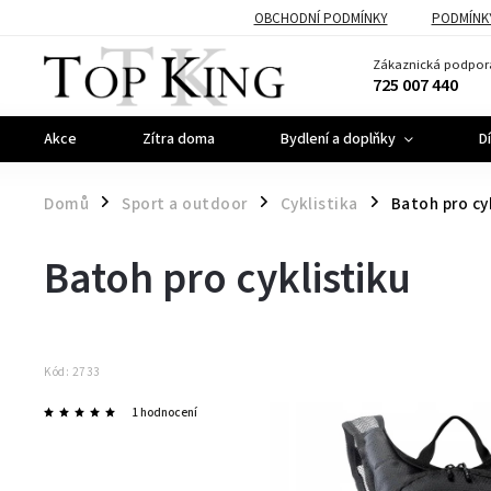
OBCHODNÍ PODMÍNKY
PODMÍNK
Zákaznická podpor
725 007 440
Akce
Zítra doma
Bydlení a doplňky
D
Domů
Sport a outdoor
Cyklistika
Batoh pro cy
/
/
/
Batoh pro cyklistiku
Kód:
2733
1 hodnocení