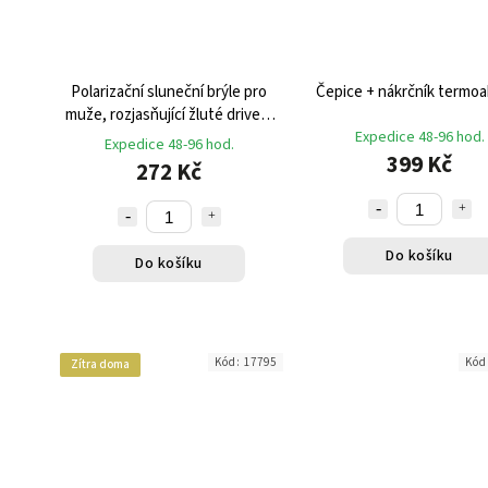
Polarizační sluneční brýle pro
Čepice + nákrčník termoa
muže, rozjasňující žluté drivery
uv400
Expedice 48-96 hod.
Expedice 48-96 hod.
399 Kč
272 Kč
Do košíku
Do košíku
Kód:
17795
Kód
Zítra doma