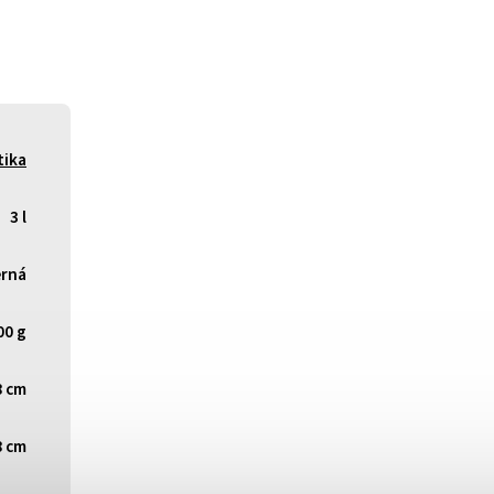
tika
3 l
rná
00 g
8 cm
8 cm