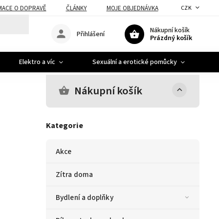
MACE O DOPRAVĚ
ČLÁNKY
MOJE OBJEDNÁVKA
CZK
Nákupní košík
Přihlášení
Prázdný košík
Elektro a víc
Sexuální a erotické pomůcky
A
Nákupní košík
Kategorie
Akce
Zítra doma
Bydlení a doplňky