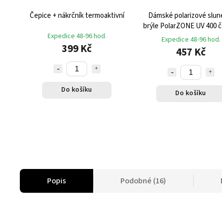
Čepice + nákrčník termoaktivní
Dámské polarizové slun
brýle PolarZONE UV 400 č
Expedice 48-96 hod.
zlaté
Expedice 48-96 hod.
399 Kč
457 Kč
Do košíku
Do košíku
Popis
Podobné (16)