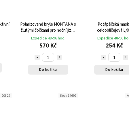
ktivní
Polarizované brýle MONTANA s
Potápěčská mask
žlutými čočkami pro noční jízdu
celoobličejová L/
a rybaření
Expedice 48-96 hod.
Expedice 48-96 ho
570 Kč
254 Kč
Do košíku
Do košíku
:
20829
Kód:
14697
K