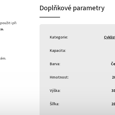
Doplňkové parametry
použit i při
ka.
Kategorie
:
Cyklis
Kapacita
:
tém.
Barva
:
Če
Hmotnost
:
2
Výška
:
3
Šířka
:
2