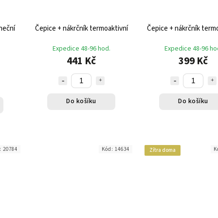
neční
Čepice + nákrčník termoaktivní
Čepice + nákrčník termo
Expedice 48-96 hod.
Expedice 48-96 ho
441 Kč
399 Kč
Do košíku
Do košíku
:
20784
Kód:
14634
K
Zítra doma