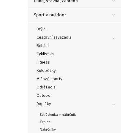
Dílna, stavba, zahrada
Sport a outdoor
Brýle
Cestovní zavazadla
Běhání
Cyklistika
Fitness
Koloběžky
Míčové sporty
Odrážedla
Outdoor
Doplňky
Set čelenka + nákrčník
Čepice
Nákrčníky