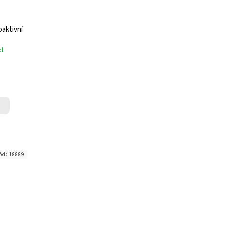
aktivní
d.
ód:
18889