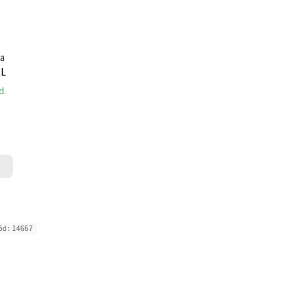
a
XL
d.
ód:
14667