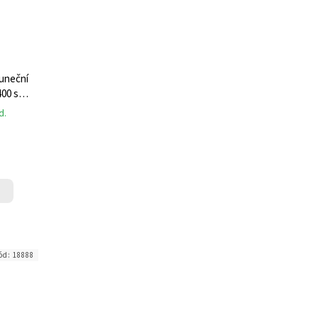
luneční
400 s
d.
ód:
18888